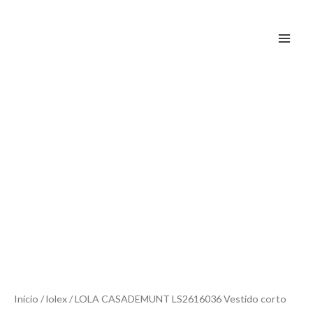
Ir
al
contenido
Inicio
/
lolex
/ LOLA CASADEMUNT LS2616036 Vestido corto