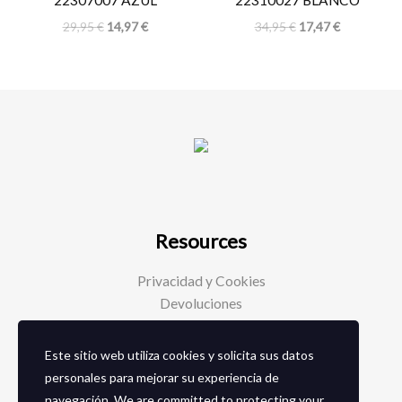
22307007 AZUL
22310027 BLANCO
29,95
€
14,97
€
34,95
€
17,47
€
Resources
Privacidad y Cookies
Devoluciones
Este sitio web utiliza cookies y solicita sus datos
Social Media
personales para mejorar su experiencia de
navegación. We are committed to protecting your