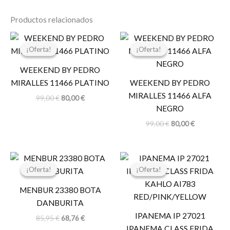
Productos relacionados
El
El
El
El
precio
precio
precio
precio
¡Oferta!
¡Oferta!
¡Oferta!
¡Oferta!
original
actual
original
actual
era:
es:
era:
es:
WEEKEND BY PEDRO
99,00 €.
80,00 €.
99,00 €.
80,00 €.
MIRALLES 11466 PLATINO
WEEKEND BY PEDRO
MIRALLES 11466 ALFA
99,00
€
80,00
€
NEGRO
99,00
€
80,00
€
El
El
El
El
precio
precio
precio
precio
¡Oferta!
¡Oferta!
¡Oferta!
¡Oferta!
original
actual
original
actual
era:
es:
era:
es:
MENBUR 23380 BOTA
85,95 €.
68,76 €.
29,99 €.
23,99 €.
DANBURITA
IPANEMA IP 27021
85,95
€
68,76
€
IPANEMA CLASS FRIDA