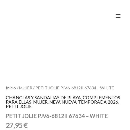
Ir
al
contenido
PETIT
JOLIE
PJV6-
6812II
67634
-
WHITE
cantidad
Inicio
/
MUJER
/ PETIT JOLIE PJV6-6812II 67634 – WHITE
CHANCLAS Y SANDALIAS DE PLAYA
,
COMPLEMENTOS
PARA ELLAS
,
MUJER
,
NEW
,
NUEVA TEMPORADA 2026
,
PETIT JOLIE
PETIT JOLIE PJV6-6812II 67634 – WHITE
27,95
€