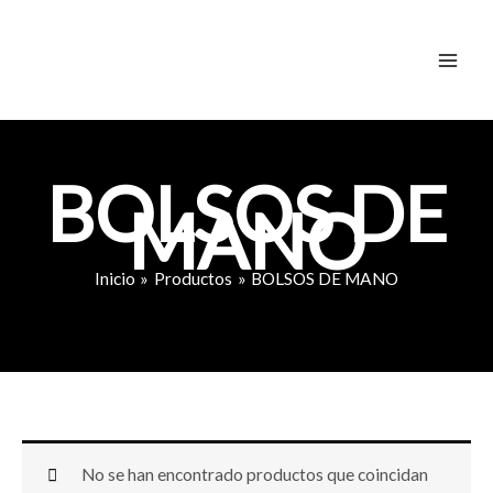
Ir
al
contenido
BOLSOS DE
MANO
Inicio
Productos
BOLSOS DE MANO
No se han encontrado productos que coincidan