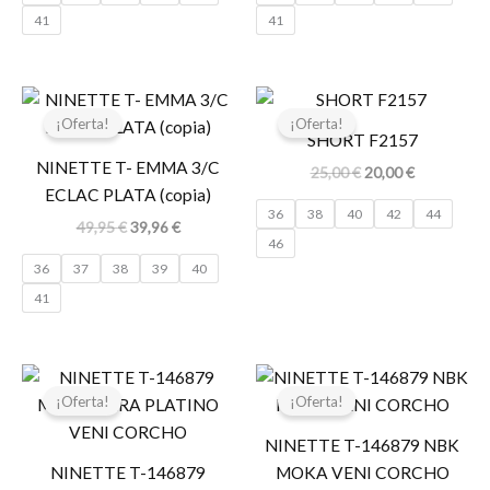
41
41
El
El
El
El
precio
precio
precio
precio
¡Oferta!
¡Oferta!
original
actual
original
actual
SHORT F2157
era:
es:
era:
es:
NINETTE T- EMMA 3/C
25,00
€
20,00
€
49,95 €.
39,96 €.
25,00 €.
20,00 €.
ECLAC PLATA (copia)
36
38
40
42
44
49,95
€
39,96
€
46
36
37
38
39
40
41
El
El
El
El
precio
precio
precio
precio
¡Oferta!
¡Oferta!
original
actual
original
actual
era:
es:
era:
es:
NINETTE T-146879 NBK
59,95 €.
47,96 €.
59,95 €.
47,96 €.
NINETTE T-146879
MOKA VENI CORCHO