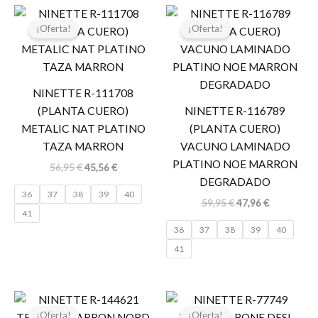
El
El
El
El
precio
precio
precio
precio
¡Oferta!
¡Oferta!
original
actual
original
actual
era:
es:
era:
es:
56,95 €.
45,56 €.
59,95 €.
47,96 €.
NINETTE R-111708
(PLANTA CUERO)
NINETTE R-116789
METALIC NAT PLATINO
(PLANTA CUERO)
TAZA MARRON
VACUNO LAMINADO
PLATINO NOE MARRON
56,95
€
45,56
€
DEGRADADO
36
37
38
39
40
59,95
€
47,96
€
41
36
37
38
39
40
41
El
El
El
El
precio
precio
precio
precio
¡Oferta!
¡Oferta!