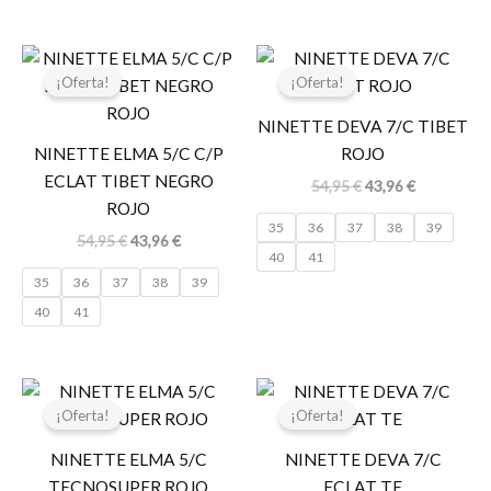
El
El
El
El
precio
precio
precio
precio
¡Oferta!
¡Oferta!
original
actual
original
actual
era:
es:
era:
es:
NINETTE DEVA 7/C TIBET
54,95 €.
43,96 €.
54,95 €.
43,96 €.
NINETTE ELMA 5/C C/P
ROJO
ECLAT TIBET NEGRO
54,95
€
43,96
€
ROJO
35
36
37
38
39
54,95
€
43,96
€
40
41
35
36
37
38
39
40
41
El
El
El
El
precio
precio
precio
precio
¡Oferta!
¡Oferta!
original
actual
original
actual
era:
es:
era:
es:
NINETTE ELMA 5/C
NINETTE DEVA 7/C
48,95 €.
39,16 €.
54,95 €.
43,96 €.
TECNOSUPER ROJO
ECLAT TE