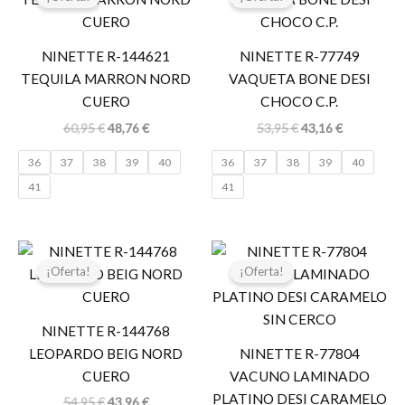
original
actual
original
actual
era:
es:
era:
es:
60,95 €.
48,76 €.
53,95 €.
43,16 €.
NINETTE R-144621
NINETTE R-77749
TEQUILA MARRON NORD
VAQUETA BONE DESI
CUERO
CHOCO C.P.
60,95
€
48,76
€
53,95
€
43,16
€
36
37
38
39
40
36
37
38
39
40
41
41
El
El
El
El
precio
precio
precio
precio
¡Oferta!
¡Oferta!
original
actual
original
actual
era:
es:
era:
es:
54,95 €.
43,96 €.
54,95 €.
35,00 €.
NINETTE R-144768
LEOPARDO BEIG NORD
NINETTE R-77804
CUERO
VACUNO LAMINADO
PLATINO DESI CARAMELO
54,95
€
43,96
€