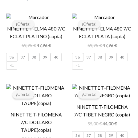
El
El
El
El
precio
precio
precio
precio
¡Oferta!
¡Oferta!
original
actual
original
actual
NINETTE T-ELMA 480 7/C
NINETTE T-ELMA 480 7/C
era:
es:
era:
es:
ECLAT PLATINO (copia)
ECLAT PLATA (copia)
59,95 €.
47,96 €.
59,95 €.
47,96 €.
59,95
€
47,96
€
59,95
€
47,96
€
36
37
38
39
40
36
37
38
39
40
41
41
El
El
El
El
precio
precio
precio
precio
¡Oferta!
¡Oferta!
original
actual
original
actual
era:
es:
era:
es:
NINETTE T-FILOMENA
55,00 €.
44,00 €.
55,00 €.
44,00 €.
NINETTE T-FILOMENA
7/C TIBET NEGRO (copia)
7/C DOLLARO
55,00
€
44,00
€
TAUPE(copia)
36
37
38
39
40