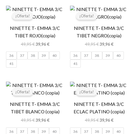
El
El
El
El
precio
precio
precio
precio
¡Oferta!
¡Oferta!
original
actual
original
actual
era:
es:
era:
es:
NINETTE T- EMMA 3/C
NINETTE T- EMMA 3/C
49,95 €.
39,96 €.
49,95 €.
39,96 €.
TIBET ROJO(copia)
TIBET NEGRO(copia)
49,95
€
39,96
€
49,95
€
39,96
€
36
37
38
39
40
36
37
38
39
40
41
41
El
El
El
El
precio
precio
precio
precio
¡Oferta!
¡Oferta!
original
actual
original
actual
era:
es:
era:
es:
NINETTE T- EMMA 3/C
NINETTE T- EMMA 3/C
49,95 €.
39,96 €.
49,95 €.
39,96 €.
TIBET BLANCO (copia)
ECLAC PLATINO (copia)
49,95
€
39,96
€
49,95
€
39,96
€
36
37
38
39
40
36
37
38
39
40