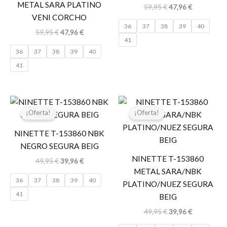
METAL SARA PLATINO
59,95
€
47,96
€
VENI CORCHO
36
37
38
39
40
59,95
€
47,96
€
41
36
37
38
39
40
41
El
El
El
El
precio
precio
precio
precio
¡Oferta!
¡Oferta!
original
actual
original
actual
era:
es:
era:
es:
NINETTE T-153860 NBK
49,95 €.
39,96 €.
49,95 €.
39,96 €.
NEGRO SEGURA BEIG
NINETTE T-153860
49,95
€
39,96
€
METAL SARA/NBK
36
37
38
39
40
PLATINO/NUEZ SEGURA
41
BEIG
49,95
€
39,96
€