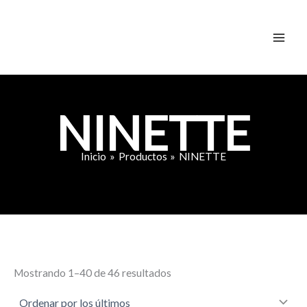
Ordenado
Ir
por
al
los
últimos
contenido
NINETTE
Inicio
Productos
NINETTE
Mostrando 1–40 de 46 resultados