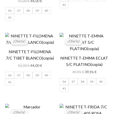
55,00
€
44,00
€
41
36
37
38
39
40
41
El
El
El
El
precio
precio
precio
precio
¡Oferta!
¡Oferta!
original
actual
original
actual
era:
es:
era:
es:
NINETTE T-FILOMENA
55,00 €.
44,00 €.
49,95 €.
39,96 €.
7/C TIBET BLANCO(copia)
NINETTE T-EMMA ECLAT
5/C PLATINO(copia)
55,00
€
44,00
€
49,95
€
39,96
€
36
37
38
39
40
36
37
38
39
40
41
41
El
El
El
El
precio
precio
precio
precio
¡Oferta!
¡Oferta!