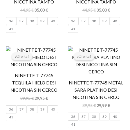
NICOTINA TAMPO
NICOTINA TAMPO
44,95
€
35,00
€
44,95
€
35,00
€
36
37
38
39
40
36
37
38
39
40
41
41
El
El
El
El
precio
precio
precio
precio
¡Oferta!
¡Oferta!
original
actual
original
actual
era:
es:
era:
es:
39,95 €.
29,95 €.
39,95 €.
29,99 €.
NINETTE T-77745
TEQUILA HIELO DESI
NINETTE T-77745 METAL
NICOTINA SIN CERCO
SARA PLATINO DESI
NICOTINA SIN CERCO
39,95
€
29,95
€
39,95
€
29,99
€
36
37
38
39
40
36
37
38
39
40
41
41