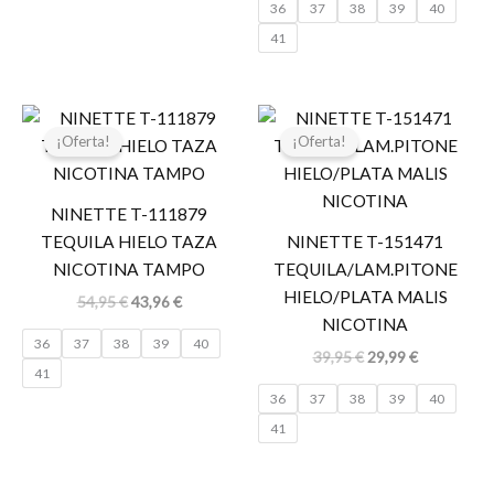
36
37
38
39
40
41
El
El
El
El
precio
precio
precio
precio
¡Oferta!
¡Oferta!
original
actual
original
actual
era:
es:
era:
es:
54,95 €.
43,96 €.
39,95 €.
29,99 €.
NINETTE T-111879
TEQUILA HIELO TAZA
NINETTE T-151471
NICOTINA TAMPO
TEQUILA/LAM.PITONE
HIELO/PLATA MALIS
54,95
€
43,96
€
NICOTINA
36
37
38
39
40
39,95
€
29,99
€
41
36
37
38
39
40
41