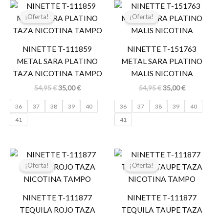
El
El
El
El
precio
precio
precio
precio
¡Oferta!
¡Oferta!
original
actual
original
actual
era:
es:
era:
es:
54,95 €.
35,00 €.
54,95 €.
35,00 €.
NINETTE T-111859
NINETTE T-151763
METAL SARA PLATINO
METAL SARA PLATINO
TAZA NICOTINA TAMPO
MALIS NICOTINA
54,95
€
35,00
€
54,95
€
35,00
€
36
37
38
39
40
36
37
38
39
40
41
41
El
El
El
El
precio
precio
precio
precio
¡Oferta!
¡Oferta!
original
actual
original
actual
era:
es:
era:
es:
44,95 €.
35,00 €.
44,95 €.
35,00 €.
NINETTE T-111877
NINETTE T-111877
TEQUILA ROJO TAZA
TEQUILA TAUPE TAZA