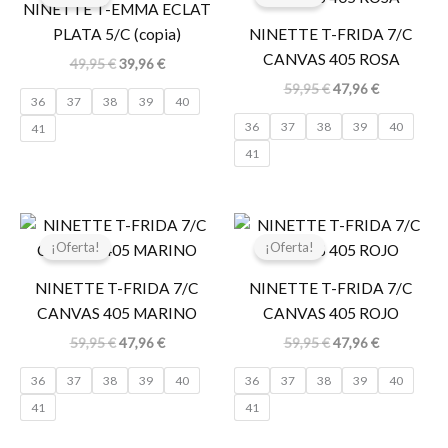
original
actual
original
actual
NINETTE T-EMMA ECLAT
era:
es:
era:
es:
PLATA 5/C (copia)
NINETTE T-FRIDA 7/C
49,95 €.
39,96 €.
59,95 €.
47,96 €.
CANVAS 405 ROSA
49,95
€
39,96
€
59,95
€
47,96
€
36
37
38
39
40
36
37
38
39
40
41
41
El
El
El
El
precio
precio
precio
precio
¡Oferta!
¡Oferta!
original
actual
original
actual
era:
es:
era:
es:
NINETTE T-FRIDA 7/C
NINETTE T-FRIDA 7/C
59,95 €.
47,96 €.
59,95 €.
47,96 €.
CANVAS 405 MARINO
CANVAS 405 ROJO
59,95
€
47,96
€
59,95
€
47,96
€
36
37
38
39
40
36
37
38
39
40
41
41