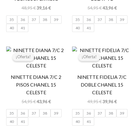
48,95
€
39,16
€
54,95
€
43,96
€
35
36
37
38
39
35
36
37
38
39
40
41
40
41
El
El
El
El
precio
precio
precio
precio
¡Oferta!
¡Oferta!
original
actual
original
actual
era:
es:
era:
es:
54,95 €.
43,96 €.
49,95 €.
39,96 €.
NINETTE DIANA 7/C 2
NINETTE FIDELIA 7/C
PISOS CHANEL 15
DOBLE CHANEL 15
CELESTE
CELESTE
54,95
€
43,96
€
49,95
€
39,96
€
35
36
37
38
39
35
36
37
38
39
40
41
40
41