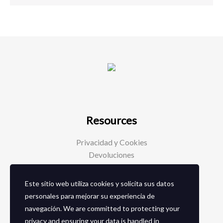
Resources
Privacidad y Cookies
Devoluciones
Este sitio web utiliza cookies y solicita sus datos
Social Media
personales para mejorar su experiencia de
navegación. We are committed to protecting your
Facebook
privacy and ensuring your data is handled in