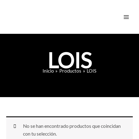
Ir
al
contenido
LOIS
Inicio
Productos
LOIS
No se han encontrado productos que coincidan
con tu selección.