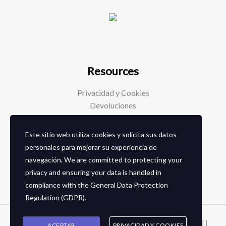
Resources
Privacidad y Cookies
Devoluciones
Este sitio web utiliza cookies y solicita sus datos
Social Media
personales para mejorar su experiencia de
navegación. We are committed to protecting your
Facebook
privacy and ensuring your data is handled in
Instagram
compliance with the
General Data Protection
Regulation (GDPR)
.
Copyright © 2026 Zapaterias en granada - Calzados toñi |
ACEPTAR
PRIVACIDAD Y COOKIES