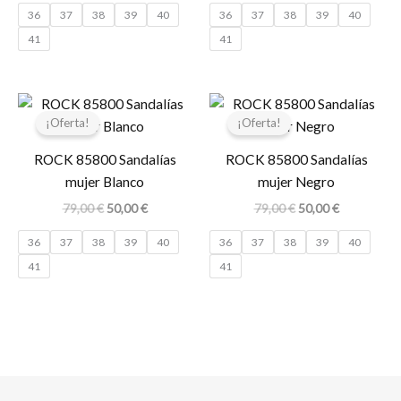
36
37
38
39
40
36
37
38
39
40
41
41
El
El
El
El
precio
precio
precio
precio
¡Oferta!
¡Oferta!
original
actual
original
actual
era:
es:
era:
es:
ROCK 85800 Sandalías
ROCK 85800 Sandalías
79,00 €.
50,00 €.
79,00 €.
50,00 €.
mujer Blanco
mujer Negro
79,00
€
50,00
€
79,00
€
50,00
€
36
37
38
39
40
36
37
38
39
40
41
41