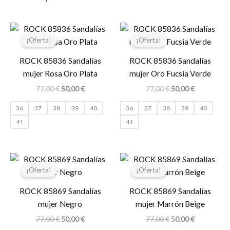
El
El
El
El
precio
precio
precio
precio
¡Oferta!
¡Oferta!
original
actual
original
actual
era:
es:
era:
es:
ROCK 85836 Sandalías
ROCK 85836 Sandalías
77,00 €.
50,00 €.
77,00 €.
50,00 €.
mujer Rosa Oro Plata
mujer Oro Fucsia Verde
77,00
€
50,00
€
77,00
€
50,00
€
36
37
38
39
40
36
37
38
39
40
41
41
El
El
El
El
precio
precio
precio
precio
¡Oferta!
¡Oferta!
original
actual
original
actual
era:
es:
era:
es:
ROCK 85869 Sandalías
ROCK 85869 Sandalías
77,00 €.
50,00 €.
77,00 €.
50,00 €.
mujer Negro
mujer Marrón Beige
77,00
€
50,00
€
77,00
€
50,00
€