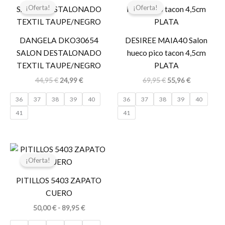
precio
precio
precio
precio
¡Oferta!
¡Oferta!
original
actual
original
actual
era:
es:
era:
es:
44,95 €.
24,99 €.
69,95 €.
55,96 €.
DANGELA DKO30654
DESIREE MAIA40 Salon
SALON DESTALONADO
hueco pico tacon 4,5cm
TEXTIL TAUPE/NEGRO
PLATA
44,95
€
24,99
€
69,95
€
55,96
€
36
37
38
39
40
36
37
38
39
40
41
41
Rango
de
¡Oferta!
precios:
desde
PITILLOS 5403 ZAPATO
50,00 €
hasta
CUERO
89,95 €
50,00
€
-
89,95
€