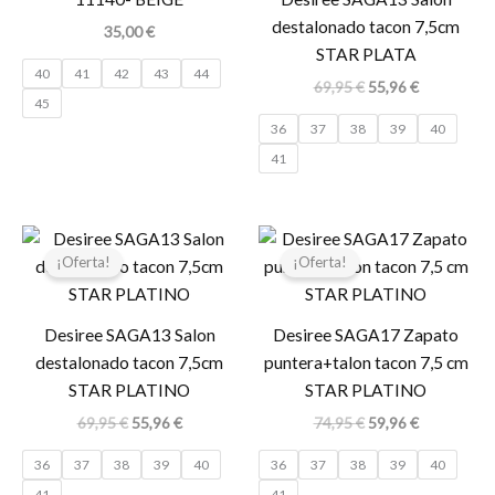
destalonado tacon 7,5cm
35,00
€
STAR PLATA
40
41
42
43
44
69,95
€
55,96
€
45
36
37
38
39
40
41
El
El
El
El
precio
precio
precio
precio
¡Oferta!
¡Oferta!
original
actual
original
actual
era:
es:
era:
es:
69,95 €.
55,96 €.
74,95 €.
59,96 €.
Desiree SAGA13 Salon
Desiree SAGA17 Zapato
destalonado tacon 7,5cm
puntera+talon tacon 7,5 cm
STAR PLATINO
STAR PLATINO
69,95
€
55,96
€
74,95
€
59,96
€
36
37
38
39
40
36
37
38
39
40
41
41