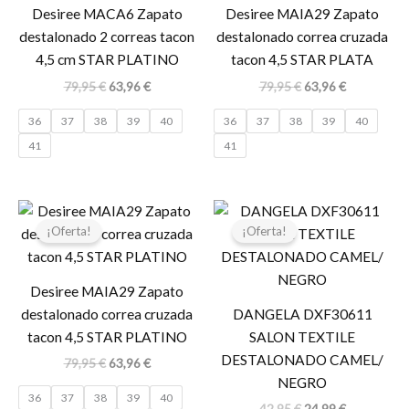
Desiree MACA6 Zapato
Desiree MAIA29 Zapato
destalonado 2 correas tacon
destalonado correa cruzada
4,5 cm STAR PLATINO
tacon 4,5 STAR PLATA
79,95
€
63,96
€
79,95
€
63,96
€
36
37
38
39
40
36
37
38
39
40
41
41
El
El
El
El
precio
precio
precio
precio
¡Oferta!
¡Oferta!
original
actual
original
actual
era:
es:
era:
es:
79,95 €.
63,96 €.
42,95 €.
24,99 €.
Desiree MAIA29 Zapato
destalonado correa cruzada
DANGELA DXF30611
tacon 4,5 STAR PLATINO
SALON TEXTILE
DESTALONADO CAMEL/
79,95
€
63,96
€
NEGRO
36
37
38
39
40
42,95
€
24,99
€