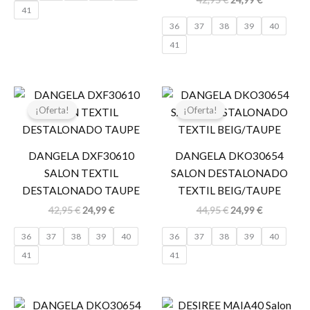
41
36
37
38
39
40
41
El
El
El
El
precio
precio
precio
precio
¡Oferta!
¡Oferta!
original
actual
original
actual
era:
es:
era:
es:
42,95 €.
24,99 €.
44,95 €.
24,99 €.
DANGELA DXF30610
DANGELA DKO30654
SALON TEXTIL
SALON DESTALONADO
DESTALONADO TAUPE
TEXTIL BEIG/TAUPE
42,95
€
24,99
€
44,95
€
24,99
€
36
37
38
39
40
36
37
38
39
40
41
41
El
El
El
El