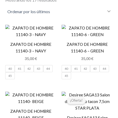
ZAPATO DE HOMBRE
ZAPATO DE HOMBRE
11140-3 – NAVY
11140-6 – GREEN
35,00
€
35,00
€
40
41
42
43
44
40
41
42
43
44
45
45
El
El
precio
precio
¡Oferta!
original
actual
era:
es:
ZAPATO DE HOMBRE
69,95 €.
55,96 €.
11140- BEIGE
Desiree SAGA13 Salon