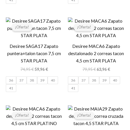
El
El
El
El
precio
precio
precio
precio
¡Oferta!
¡Oferta!
original
actual
original
actual
era:
es:
era:
es:
74,95 €.
59,96 €.
79,95 €.
63,96 €.
Desiree SAGA17 Zapato
Desiree MACA6 Zapato
puntera+talon tacon 7,5 cm
destalonado 2 correas tacon
STAR PLATA
4,5 cm STAR PLATA
74,95
€
59,96
€
79,95
€
63,96
€
36
37
38
39
40
36
37
38
39
40
41
41
El
El
El
El
precio
precio
precio
precio
¡Oferta!
¡Oferta!
original
actual
original
actual
era:
es:
era:
es:
79,95 €.
63,96 €.
79,95 €.
63,96 €.