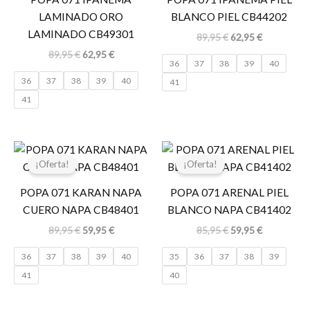
LAMINADO ORO
BLANCO PIEL CB44202
LAMINADO CB49301
89,95
€
62,95
€
89,95
€
62,95
€
36
37
38
39
40
36
37
38
39
40
41
41
El
El
El
El
precio
precio
precio
precio
¡Oferta!
¡Oferta!
original
actual
original
actual
era:
es:
era:
es:
POPA 071 KARAN NAPA
POPA 071 ARENAL PIEL
89,95 €.
59,95 €.
85,95 €.
59,95 €.
CUERO NAPA CB48401
BLANCO NAPA CB41402
89,95
€
59,95
€
85,95
€
59,95
€
36
37
38
39
40
35
36
37
38
39
41
40