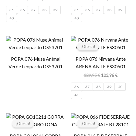
35
36
37
38
39
35
36
37
38
39
40
40
El
El
precio
precio
¡Oferta!
original
actual
era:
es:
POPA 076 Muse Animal
POPA 076 Nirvana Ante
129,95 €.
103,96 €.
Verde Leopardo DS53701
ARENA ANTE BS30501
129,95
€
103,96
€
36
37
38
39
40
41
El
El
El
El
precio
precio
precio
precio
¡Oferta!
¡Oferta!
original
actual
original
actual
era:
es:
era:
es:
POPA GO10211 GORRA
POPA 066 FIDE SERRAJE