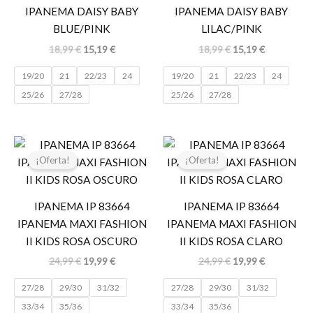
IPANEMA DAISY BABY
IPANEMA DAISY BABY
BLUE/PINK
LILAC/PINK
18,99
€
15,19
€
18,99
€
15,19
€
19/20
21
22/23
24
19/20
21
22/23
24
25/26
27/28
25/26
27/28
El
El
El
El
precio
precio
precio
precio
¡Oferta!
¡Oferta!
original
actual
original
actual
era:
es:
era:
es:
24,99 €.
19,99 €.
24,99 €.
19,99 €.
IPANEMA IP 83664
IPANEMA IP 83664
IPANEMA MAXI FASHION
IPANEMA MAXI FASHION
II KIDS ROSA OSCURO
II KIDS ROSA CLARO
24,99
€
19,99
€
24,99
€
19,99
€
27/28
29/30
31/32
27/28
29/30
31/32
33/34
35/36
33/34
35/36