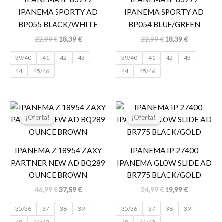
IPANEMA SPORTY AD
IPANEMA SPORTY AD
BP055 BLACK/WHITE
BP054 BLUE/GREEN
22,99
€
18,39
€
22,99
€
18,39
€
39/40
41
42
43
39/40
41
42
43
44
45/46
44
45/46
El
El
El
El
precio
precio
precio
precio
¡Oferta!
¡Oferta!
original
actual
original
actual
era:
es:
era:
es:
46,99 €.
37,59 €.
24,99 €.
19,99 €.
IPANEMA Z 18954 ZAXY
IPANEMA IP 27400
PARTNER NEW AD BQ289
IPANEMA GLOW SLIDE AD
OUNCE BROWN
BR775 BLACK/GOLD
46,99
€
37,59
€
24,99
€
19,99
€
35/36
37
38
39
35/36
37
38
39
40
41/42
40
41/42