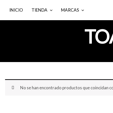
Ir
INICIO
TIENDA
MARCAS
al
contenido
TO
No se han encontrado productos que coincidan con