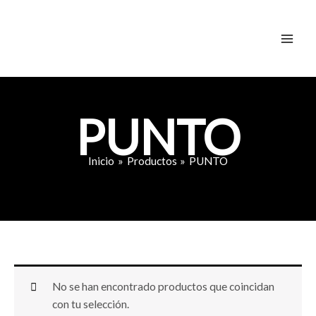
Ir
al
contenido
PUNTO
Inicio
Productos
PUNTO
No se han encontrado productos que coincidan
con tu selección.