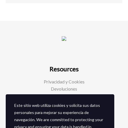
Resources
Privacidad y Cookies
Devoluciones
Este sitio web utiliza cookies y solicita sus datos
Social Media
personales para mejorar su experiencia de
navegación. We are committed to protecting your
Facebook
privacy and ensuring your data is handled in