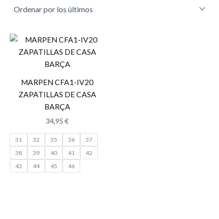
MARPEN CFA1-IV20
ZAPATILLAS DE CASA
BARÇA
34,95
€
31
32
35
36
37
38
39
40
41
42
43
44
45
46