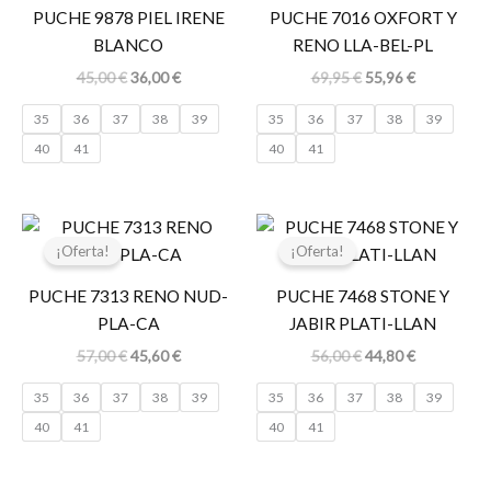
era:
es:
era:
es:
PUCHE 9878 PIEL IRENE
PUCHE 7016 OXFORT Y
45,00 €.
36,00 €.
69,95 €.
55,96 €.
BLANCO
RENO LLA-BEL-PL
45,00
€
36,00
€
69,95
€
55,96
€
35
36
37
38
39
35
36
37
38
39
40
41
40
41
El
El
El
El
precio
precio
precio
precio
¡Oferta!
¡Oferta!
original
actual
original
actual
era:
es:
era:
es:
PUCHE 7313 RENO NUD-
PUCHE 7468 STONE Y
57,00 €.
45,60 €.
56,00 €.
44,80 €.
PLA-CA
JABIR PLATI-LLAN
57,00
€
45,60
€
56,00
€
44,80
€
35
36
37
38
39
35
36
37
38
39
40
41
40
41