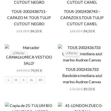
era:
es:
era:
es:
169,00 €.
84,50 €.
169,00 €.
84,50 €.
TOUS-2002438751-
TOUS-2002438743 –
CAPAZO M. TOUS TULIP
CAPAZOS S.TOUS TULIP
CUTOUT NEGRO
CUTOUT CAMEL
169,00
€
84,50
€
169,00
€
84,50
€
El
El
El
El
precio
precio
precio
precio
¡Oferta!
¡Oferta!
original
actual
original
actual
CAMALEONICA VESTIDO
era:
es:
era:
es:
SALLY
149,90 €.
74,95 €.
179,00 €.
89,50 €.
TOUS 2002436733
149,90
€
74,95
€
Bandolera mediana azul
L
M
S
XL
XS
marino Audree Canvas
179,00
€
89,50
€