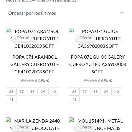
El
El
El
El
precio
precio
precio
precio
¡Oferta!
¡Oferta!
original
actual
original
actual
era:
es:
era:
es:
89,95 €.
62,95 €.
99,95 €.
69,95 €.
POPA 071 ARAMBOL
POPA 071 GUIOS GALERY
GALLERY CUERO YUTE
CUERO YUTE CA36902003
CB41002003 SOFT
SOFT
89,95
€
62,95
€
99,95
€
69,95
€
36
37
38
39
40
36
37
38
39
40
41
41
El
El
El
El
precio
precio
precio
precio
¡Oferta!
¡Oferta!
original
actual
original
actual