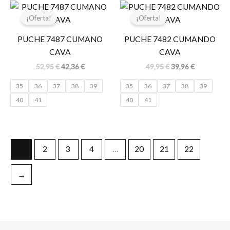
El
El
El
El
precio
precio
precio
precio
¡Oferta!
¡Oferta!
original
actual
original
actual
era:
es:
era:
es:
PUCHE 7487 CUMANO
PUCHE 7482 CUMANDO
52,95 €.
42,36 €.
49,95 €.
39,96 €.
CAVA
CAVA
52,95
€
42,36
€
49,95
€
39,96
€
35
36
37
38
39
35
36
37
38
39
40
41
40
41
1
2
3
4
…
20
21
22
→