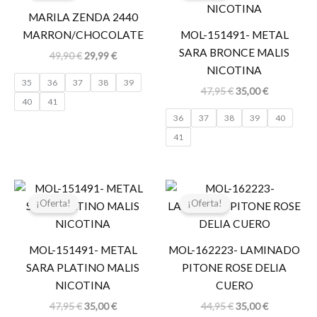
era:
es:
era:
es:
MARILA ZENDA 2440
49,90 €.
29,99 €.
47,95 €.
35,00 €.
MARRON/CHOCOLATE
MOL-151491- METAL
SARA BRONCE MALIS
49,90
€
29,99
€
NICOTINA
35
36
37
38
39
47,95
€
35,00
€
40
41
36
37
38
39
40
41
El
El
El
El
precio
precio
precio
precio
¡Oferta!
¡Oferta!
original
actual
original
actual
era:
es:
era:
es:
47,95 €.
35,00 €.
44,95 €.
35,00 €.
MOL-151491- METAL
MOL-162223- LAMINADO
SARA PLATINO MALIS
PITONE ROSE DELIA
NICOTINA
CUERO
47,95
€
35,00
€
44,95
€
35,00
€