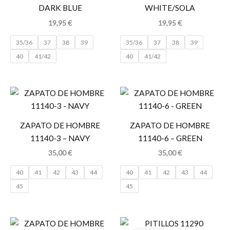
DARK BLUE
WHITE/SOLA
19,95
€
19,95
€
35/36
37
38
39
35/36
37
38
39
40
41/42
40
41/42
ZAPATO DE HOMBRE
ZAPATO DE HOMBRE
11140-3 – NAVY
11140-6 – GREEN
35,00
€
35,00
€
40
41
42
43
44
40
41
42
43
44
45
45
El
El