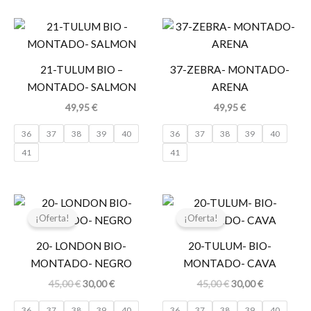
21-TULUM BIO –
37-ZEBRA- MONTADO-
MONTADO- SALMON
ARENA
49,95
€
49,95
€
36
37
38
39
40
36
37
38
39
40
41
41
El
El
El
El
precio
precio
precio
precio
¡Oferta!
¡Oferta!
original
actual
original
actual
era:
es:
era:
es:
20- LONDON BIO-
20-TULUM- BIO-
45,00 €.
30,00 €.
45,00 €.
30,00 €.
MONTADO- NEGRO
MONTADO- CAVA
45,00
€
30,00
€
45,00
€
30,00
€
36
37
38
39
40
36
37
38
39
40