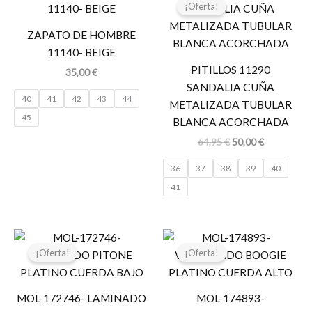
precio
precio
¡Oferta!
original
actual
era:
es:
ZAPATO DE HOMBRE
64,95 €.
50,00 €.
11140- BEIGE
PITILLOS 11290
35,00
€
SANDALIA CUÑA
40
41
42
43
44
METALIZADA TUBULAR
45
BLANCA ACORCHADA
64,95
€
50,00
€
36
37
38
39
40
41
El
El
El
El
precio
precio
precio
precio
¡Oferta!
¡Oferta!
original
actual
original
actual
era:
es:
era:
es:
54,96 €.
39,95 €.
62,95 €.
39,95 €.
MOL-172746- LAMINADO
MOL-174893-