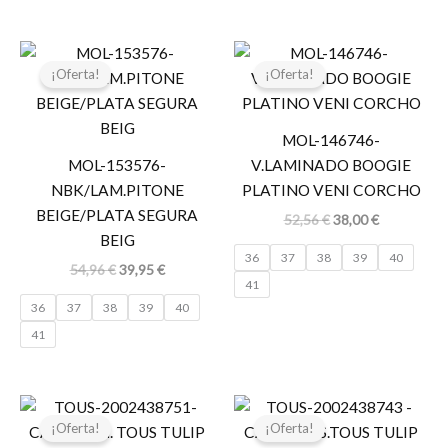
El
El
El
El
precio
precio
precio
precio
¡Oferta!
¡Oferta!
original
actual
original
actual
era:
es:
era:
es:
54,96 €.
39,95 €.
52,56 €.
38,00 €.
MOL-146746-
MOL-153576-
V.LAMINADO BOOGIE
NBK/LAM.PITONE
PLATINO VENI CORCHO
BEIGE/PLATA SEGURA
52,56
€
38,00
€
BEIG
36
37
38
39
40
54,96
€
39,95
€
41
36
37
38
39
40
41
El
El
El
El
precio
precio
precio
precio
¡Oferta!
¡Oferta!
original
actual
original
actual