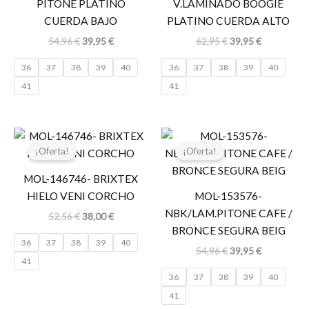
PITONE PLATINO
V.LAMINADO BOOGIE
CUERDA BAJO
PLATINO CUERDA ALTO
54,96
€
39,95
€
62,95
€
39,95
€
36
37
38
39
40
36
37
38
39
40
41
41
El
El
El
El
precio
precio
precio
precio
¡Oferta!
¡Oferta!
original
actual
original
actual
era:
es:
era:
es:
MOL-146746- BRIXTEX
52,56 €.
38,00 €.
54,96 €.
39,95 €.
HIELO VENI CORCHO
MOL-153576-
NBK/LAM.PITONE CAFE /
52,56
€
38,00
€
BRONCE SEGURA BEIG
36
37
38
39
40
54,96
€
39,95
€
41
36
37
38
39
40
41