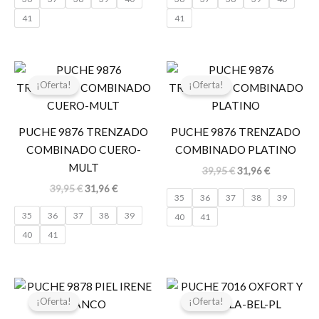
41
41
El
El
El
El
precio
precio
precio
precio
¡Oferta!
¡Oferta!
original
actual
original
actual
era:
es:
era:
es:
39,95 €.
31,96 €.
39,95 €.
31,96 €.
PUCHE 9876 TRENZADO
PUCHE 9876 TRENZADO
COMBINADO CUERO-
COMBINADO PLATINO
MULT
39,95
€
31,96
€
39,95
€
31,96
€
35
36
37
38
39
35
36
37
38
39
40
41
40
41
El
El
El
El
precio
precio
precio
precio
¡Oferta!
¡Oferta!
original
actual
original
actual