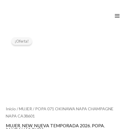
Ir
al
contenido
El
El
POPA
071
precio
precio
¡Oferta!
OKINAWA
original
actual
NAPA
era:
es:
CHAMPAGNE
109,95 €.
76,95 €.
NAPA
CA38601
cantidad
Inicio
/
MUJER
/ POPA 071 OKINAWA NAPA CHAMPAGNE
NAPA CA38601
MUJER
,
NEW
,
NUEVA TEMPORADA 2026
,
POPA
,