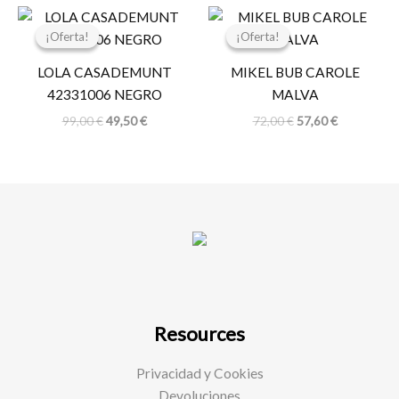
El
El
El
El
precio
precio
precio
precio
¡Oferta!
¡Oferta!
¡Oferta!
¡Oferta!
original
actual
original
actual
era:
es:
era:
es:
LOLA CASADEMUNT
MIKEL BUB CAROLE
99,00 €.
49,50 €.
72,00 €.
57,60 €.
42331006 NEGRO
MALVA
99,00
€
49,50
€
72,00
€
57,60
€
Resources
Privacidad y Cookies
Devoluciones