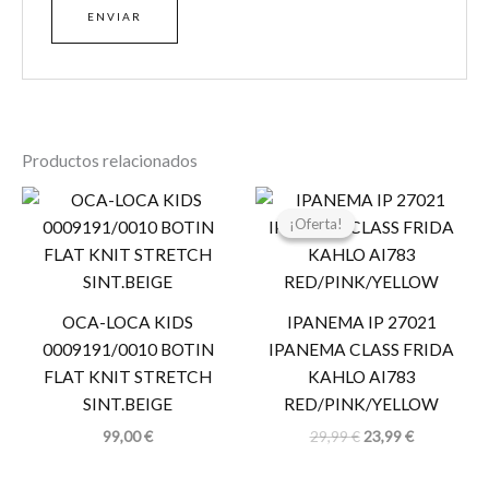
Productos relacionados
El
El
precio
precio
¡Oferta!
¡Oferta!
original
actual
era:
es:
29,99 €.
23,99 €.
OCA-LOCA KIDS
IPANEMA IP 27021
0009191/0010 BOTIN
IPANEMA CLASS FRIDA
FLAT KNIT STRETCH
KAHLO AI783
SINT.BEIGE
RED/PINK/YELLOW
99,00
€
29,99
€
23,99
€