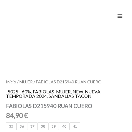
Ir
al
contenido
FABIOLAS
D215940
RUAN
CUERO
cantidad
Inicio
/
MUJER
/ FABIOLAS D215940 RUAN CUERO
-5025
,
-60%
,
FABIOLAS
,
MUJER
,
NEW
,
NUEVA
TEMPORADA 2024
,
SANDALIAS TACON
FABIOLAS D215940 RUAN CUERO
84,90
€
35
36
37
38
39
40
41