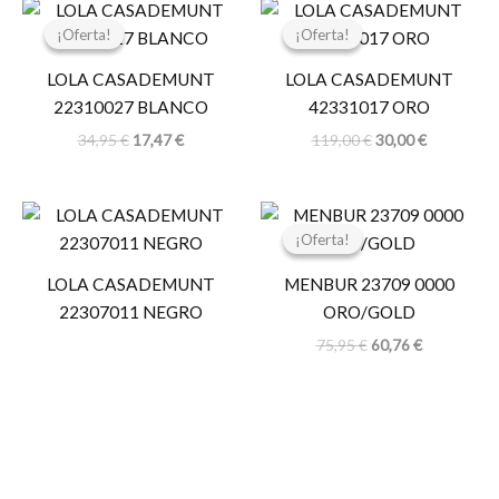
El
El
El
El
precio
precio
precio
precio
¡Oferta!
¡Oferta!
¡Oferta!
¡Oferta!
original
actual
original
actual
era:
es:
era:
es:
LOLA CASADEMUNT
LOLA CASADEMUNT
34,95 €.
17,47 €.
119,00 €.
30,00 €.
22310027 BLANCO
42331017 ORO
34,95
€
17,47
€
119,00
€
30,00
€
El
El
precio
precio
¡Oferta!
¡Oferta!
original
actual
era:
es:
LOLA CASADEMUNT
MENBUR 23709 0000
75,95 €.
60,76 €.
22307011 NEGRO
ORO/GOLD
75,95
€
60,76
€