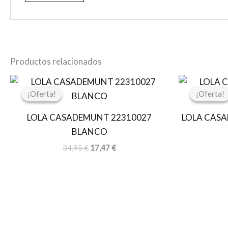
Productos relacionados
El
El
precio
precio
¡Oferta!
¡Oferta!
¡Oferta!
¡Oferta!
original
actual
era:
es:
LOLA CASADEMUNT 22310027
LOLA CASA
34,95 €.
17,47 €.
BLANCO
34,95
€
17,47
€