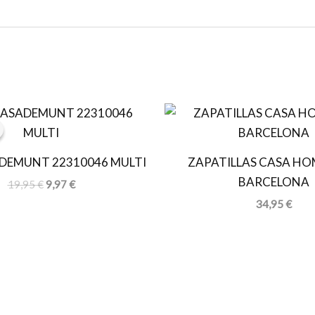
El
El
precio
precio
original
actual
era:
es:
DEMUNT 22310046 MULTI
ZAPATILLAS CASA HO
19,95 €.
9,97 €.
BARCELONA
19,95
€
9,97
€
34,95
€