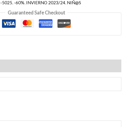
:
-5025
,
-60%
,
INVIERNO 2023/24
,
NIÑ@S
Guaranteed Safe Checkout