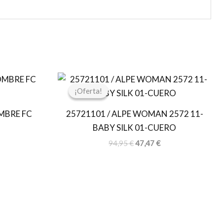
El
El
precio
precio
¡Oferta!
¡Oferta!
original
actual
era:
es:
MBRE FC
25721101 / ALPE WOMAN 2572 11-
94,95 €.
47,47 €.
BABY SILK 01-CUERO
94,95
€
47,47
€