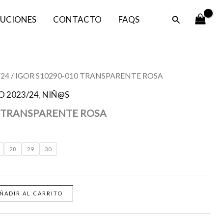
Buscar
UCIONES
CONTACTO
FAQS
/24
/ IGOR S10290-010 TRANSPARENTE ROSA
O 2023/24
,
NIÑ@S
0 TRANSPARENTE ROSA
28
29
30
ÑADIR AL CARRITO