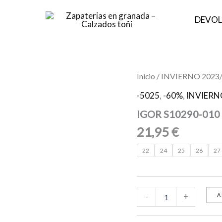
DEVOL
IGOR
Inicio
/
INVIERNO 2023
S10290-
010
-5025
,
-60%
,
INVIERN
TRANSPARENTE
IGOR S10290-01
ROSA
cantidad
21,95
€
22
24
25
26
27
-
+
A