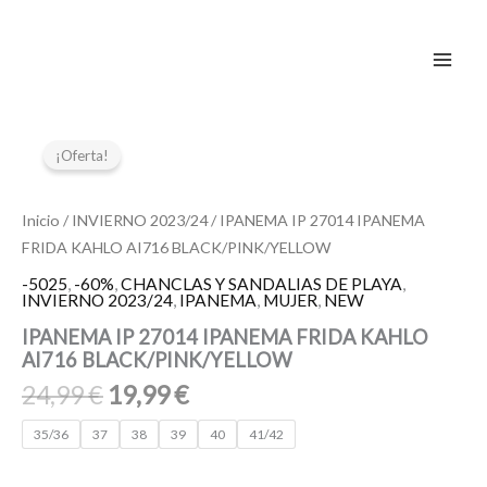
Ir
al
contenido
El
El
IPANEMA
IP
precio
precio
¡Oferta!
27014
original
actual
IPANEMA
era:
es:
FRIDA
Inicio
/
INVIERNO 2023/24
/ IPANEMA IP 27014 IPANEMA
24,99 €.
19,99 €.
KAHLO
FRIDA KAHLO AI716 BLACK/PINK/YELLOW
AI716
BLACK/PINK/YELLOW
-5025
,
-60%
,
CHANCLAS Y SANDALIAS DE PLAYA
,
INVIERNO 2023/24
,
IPANEMA
,
MUJER
,
NEW
cantidad
IPANEMA IP 27014 IPANEMA FRIDA KAHLO
AI716 BLACK/PINK/YELLOW
24,99
€
19,99
€
35/36
37
38
39
40
41/42