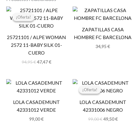
El
El
precio
precio
¡Oferta!
¡Oferta!
original
actual
era:
es:
ZAPATILLAS CASA
94,95 €.
47,47 €.
25721101 / ALPE WOMAN
HOMBRE FC BARCELONA
2572 11-BABY SILK 01-
34,95
€
CUERO
94,95
€
47,47
€
El
El
precio
precio
¡Oferta!
¡Oferta!
original
actual
era:
es:
LOLA CASADEMUNT
LOLA CASADEMUNT
99,00 €.
49,50 €.
42331012 VERDE
42331006 NEGRO
99,00
€
99,00
€
49,50
€