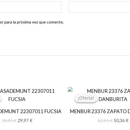
r para la próxima vez que comente.
El
El
El
E
precio
precio
precio
p
¡Oferta!
¡Oferta!
original
actual
original
a
era:
es:
era:
e
DEMUNT 22307011 FUCSIA
MENBUR 23376 ZAPATO 
59,95 €.
29,97 €.
62,95 €.
5
59,95
€
29,97
€
62,95
€
50,36
€