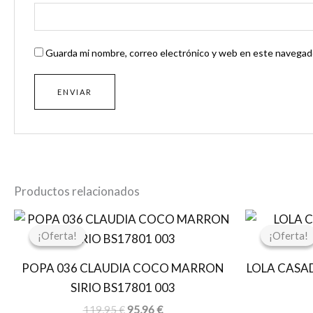
Guarda mi nombre, correo electrónico y web en este navegado
Productos relacionados
El
El
precio
precio
¡Oferta!
¡Oferta!
¡Oferta!
¡Oferta!
original
actual
era:
es:
POPA 036 CLAUDIA COCO MARRON
LOLA CASA
119,95 €.
95,96 €.
SIRIO BS17801 003
119,95
€
95,96
€