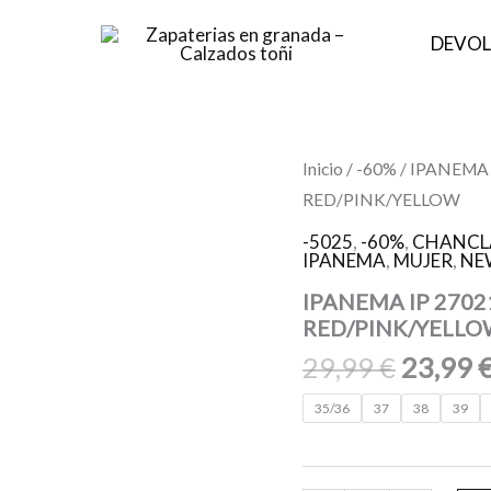
DEVOL
El
IPANEMA
Inicio
/
-60%
/ IPANEMA 
IP
precio
RED/PINK/YELLOW
27021
origina
IPANEMA
-5025
,
-60%
,
CHANCLA
CLASS
era:
IPANEMA
,
MUJER
,
NE
FRIDA
29,99 €
KAHLO
IPANEMA IP 2702
AI783
RED/PINK/YELLO
RED/PINK/YELLOW
29,99
€
23,99
cantidad
35/36
37
38
39