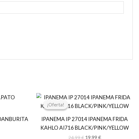
l
El
El
recio
precio
precio
¡Oferta!
¡Oferta!
ctual
original
actual
s:
era:
es:
DANBURITA
IPANEMA IP 27014 IPANEMA FRIDA
0,36 €.
24,99 €.
19,99 €.
KAHLO AI716 BLACK/PINK/YELLOW
24,99
€
19,99
€