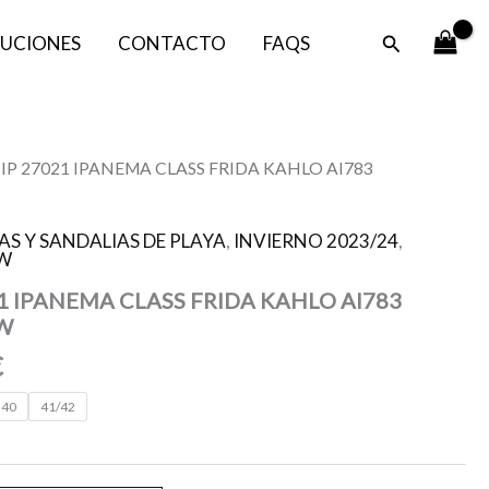
era:
es:
Buscar
UCIONES
CONTACTO
FAQS
29,99 €.
23,99 €.
El
IP 27021 IPANEMA CLASS FRIDA KAHLO AI783
precio
l
actual
S Y SANDALIAS DE PLAYA
,
INVIERNO 2023/24
,
es:
W
.
23,99 €.
1 IPANEMA CLASS FRIDA KAHLO AI783
W
€
40
41/42