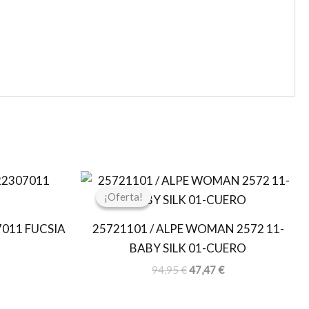
l
El
El
recio
precio
precio
¡Oferta!
¡Oferta!
ctual
original
actual
s:
era:
es:
011 FUCSIA
25721101 / ALPE WOMAN 2572 11-
9,97 €.
94,95 €.
47,47 €.
BABY SILK 01-CUERO
94,95
€
47,47
€