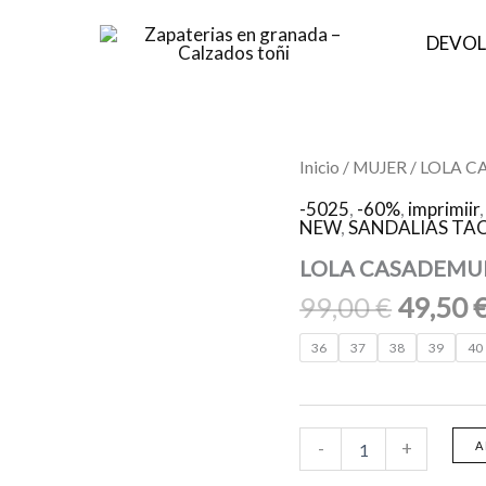
DEVOL
El
LOLA
Inicio
/
MUJER
/ LOLA 
CASADEMUNT
precio
42331013
-5025
,
-60%
,
imprimiir
origina
NEW
,
SANDALIAS TA
NARANJA
cantidad
era:
LOLA CASADEMU
99,00 €
99,00
€
49,50
36
37
38
39
40
-
+
A