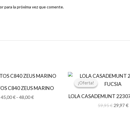
r para la próxima vez que comente.
Rango
El
E
de
precio
p
¡Oferta!
¡Oferta!
precios:
original
a
OS C840 ZEUS MARINO
desde
era:
e
LOLA CASADEMUNT 22307
45,00 €
59,95 €.
2
45,00
€
-
48,00
€
hasta
59,95
€
29,97
€
48,00 €