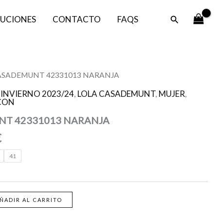
era:
es:
Buscar
UCIONES
CONTACTO
FAQS
99,00 €.
49,50 €.
El
CASADEMUNT 42331013 NARANJA
precio
,
INVIERNO 2023/24
,
LOLA CASADEMUNT
,
MUJER
,
l
actual
CON
es:
NT 42331013 NARANJA
.
49,50 €.
€
41
ÑADIR AL CARRITO