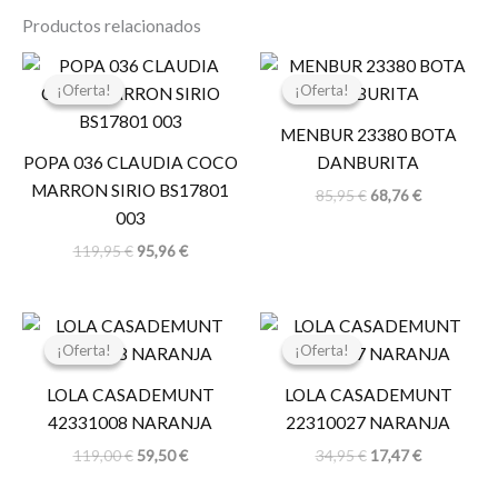
Productos relacionados
El
El
El
El
precio
precio
precio
precio
¡Oferta!
¡Oferta!
¡Oferta!
¡Oferta!
original
actual
original
actual
era:
es:
era:
es:
MENBUR 23380 BOTA
119,95 €.
95,96 €.
85,95 €.
68,76 €.
POPA 036 CLAUDIA COCO
DANBURITA
MARRON SIRIO BS17801
85,95
€
68,76
€
003
119,95
€
95,96
€
El
El
El
El
precio
precio
precio
precio
¡Oferta!
¡Oferta!
¡Oferta!
¡Oferta!
original
actual
original
actual
era:
es:
era:
es:
LOLA CASADEMUNT
LOLA CASADEMUNT
119,00 €.
59,50 €.
34,95 €.
17,47 €.
42331008 NARANJA
22310027 NARANJA
119,00
€
59,50
€
34,95
€
17,47
€