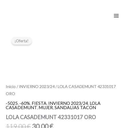
Ir
al
contenido
El
El
LOLA
CASADEMUNT
precio
precio
¡Oferta!
42331017
original
actual
ORO
era:
es:
cantidad
119,00 €.
30,00 €.
Inicio
/
INVIERNO 2023/24
/ LOLA CASADEMUNT 42331017
ORO
-5025
,
-60%
,
FIESTA
,
INVIERNO 2023/24
,
LOLA
CASADEMUNT
,
MUJER
,
SANDALIAS TACON
LOLA CASADEMUNT 42331017 ORO
119,00
€
30,00
€