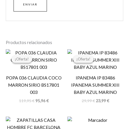
Productos relacionados
El
El
El
El
precio
precio
precio
precio
¡Oferta!
¡Oferta!
¡Oferta!
¡Oferta!
original
actual
original
actual
era:
es:
era:
es:
119,95 €.
95,96 €.
29,99 €.
23,99 €.
POPA 036 CLAUDIA COCO
IPANEMA IP 83486
MARRON SIRIO BS17801
IPANEMA SUMMER XIII
003
BABY AZUL MARINO
119,95
€
95,96
€
29,99
€
23,99
€