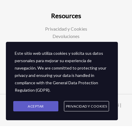
Resources
Privacidad y Cookies
Devoluciones
Este sitio web utiliza cookies y solicita sus datos
Social Media
personales para mejorar su experiencia de
navegación. We are committed to protecting your
Facebook
privacy and ensuring your data is handled in
Instagram
compliance with the
General Data Protection
Regulation (GDPR)
.
Copyright © 2026 Zapaterias en granada - Calzados toñi |
ACEPTAR
PRIVACIDAD Y COOKIES
2024
Cart