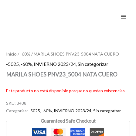
Ir
al
contenido
Inicio
/
-60%
/ MARILA SHOES PNV23_5004 NATA CUERO
-5025
,
-60%
,
INVIERNO 2023/24
,
Sin categorizar
MARILA SHOES PNV23_5004 NATA CUERO
Este producto no está disponible porque no quedan existencias.
SKU:
3438
Categorías:
-5025
,
-60%
,
INVIERNO 2023/24
,
Sin categorizar
Guaranteed Safe Checkout