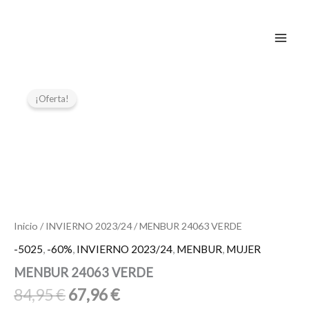
Ir
al
contenido
El
El
MENBUR
24063
precio
precio
¡Oferta!
VERDE
original
actual
cantidad
era:
es:
84,95 €.
67,96 €.
Inicio
/
INVIERNO 2023/24
/ MENBUR 24063 VERDE
-5025
,
-60%
,
INVIERNO 2023/24
,
MENBUR
,
MUJER
MENBUR 24063 VERDE
84,95
€
67,96
€