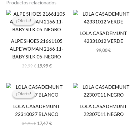
Productos relacionados
El
El
precio
precio
¡Oferta!
¡Oferta!
original
actual
era:
es:
LOLA CASADEMUNT
39,99 €.
19,99 €.
ALPE SHOES 21661105
42331012 VERDE
ALPE WOMAN 2166 11-
99,00
€
BABY SILK 05-NEGRO
39,99
€
19,99
€
El
El
precio
precio
¡Oferta!
¡Oferta!
original
actual
era:
es:
LOLA CASADEMUNT
LOLA CASADEMUNT
34,95 €.
17,47 €.
22310027 BLANCO
22307011 NEGRO
34,95
€
17,47
€