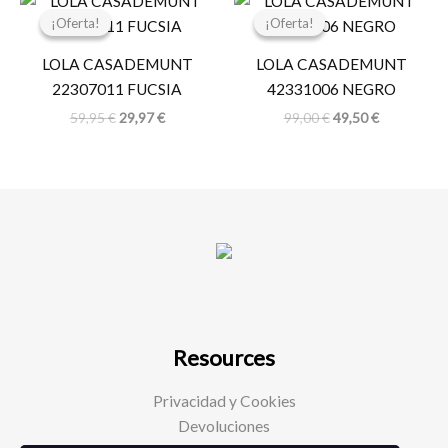
precio
precio
precio
precio
¡Oferta!
¡Oferta!
¡Oferta!
¡Oferta!
original
actual
original
actual
era:
es:
era:
es:
LOLA CASADEMUNT
LOLA CASADEMUNT
59,95 €.
29,97 €.
99,00 €.
49,50 €.
22307011 FUCSIA
42331006 NEGRO
59,95
€
29,97
€
99,00
€
49,50
€
Resources
Privacidad y Cookies
Devoluciones