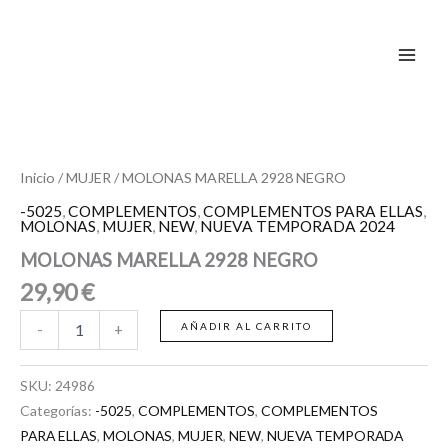
NEGRO
Ir
cantidad
al
contenido
MOLONAS
MARELLA
2928
NEGRO
Inicio
/
MUJER
/ MOLONAS MARELLA 2928 NEGRO
cantidad
-5025
,
COMPLEMENTOS
,
COMPLEMENTOS PARA ELLAS
,
MOLONAS
,
MUJER
,
NEW
,
NUEVA TEMPORADA 2024
MOLONAS MARELLA 2928 NEGRO
29,90
€
AÑADIR AL CARRITO
-
+
SKU:
24986
Categorías:
-5025
,
COMPLEMENTOS
,
COMPLEMENTOS
PARA ELLAS
,
MOLONAS
,
MUJER
,
NEW
,
NUEVA TEMPORADA