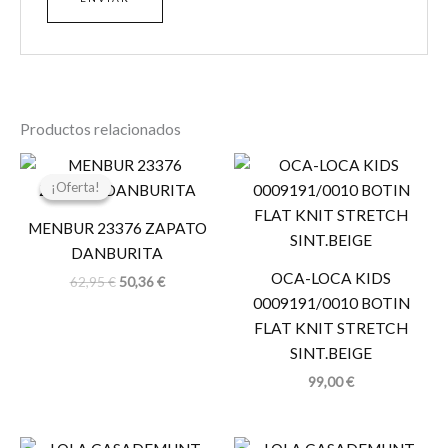
Productos relacionados
El
El
precio
precio
¡Oferta!
¡Oferta!
original
actual
era:
es:
MENBUR 23376 ZAPATO
62,95 €.
50,36 €.
DANBURITA
OCA-LOCA KIDS
62,95
€
50,36
€
0009191/0010 BOTIN
FLAT KNIT STRETCH
SINT.BEIGE
99,00
€
El
El
El
El