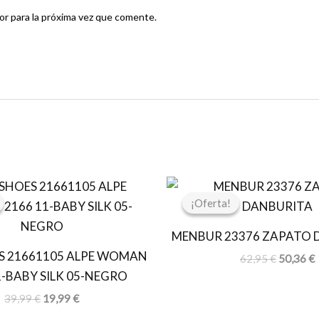
r para la próxima vez que comente.
El
El
El
E
precio
precio
precio
p
¡Oferta!
¡Oferta!
original
actual
original
a
era:
es:
era:
e
MENBUR 23376 ZAPATO 
39,99 €.
19,99 €.
62,95 €.
5
S 21661105 ALPE WOMAN
62,95
€
50,36
€
1-BABY SILK 05-NEGRO
39,99
€
19,99
€