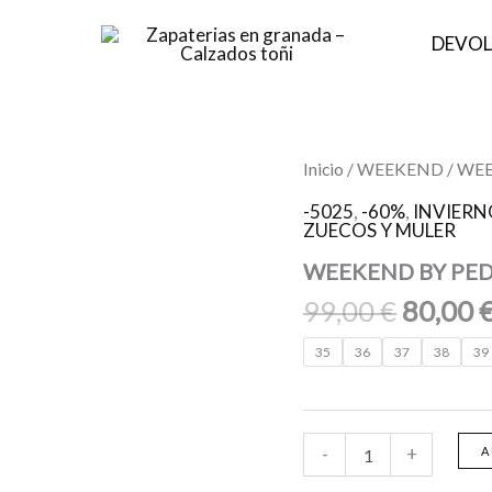
DEVOL
El
WEEKEND
Inicio
/
WEEKEND
/ WE
BY
precio
PEDRO
-5025
,
-60%
,
INVIERN
origina
ZUECOS Y MULER
MIRALLES
11466
era:
WEEKEND BY PED
ALFA
99,00 €
NEGRO
99,00
€
80,00
cantidad
35
36
37
38
39
-
+
A