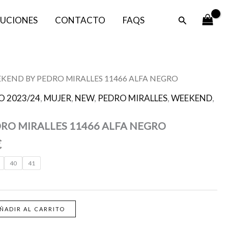
era:
es:
Buscar
UCIONES
CONTACTO
FAQS
99,00 €.
80,00 €.
El
EKEND BY PEDRO MIRALLES 11466 ALFA NEGRO
precio
O 2023/24
,
MUJER
,
NEW
,
PEDRO MIRALLES
,
WEEKEND
,
l
actual
es:
RO MIRALLES 11466 ALFA NEGRO
.
80,00 €.
€
40
41
ÑADIR AL CARRITO