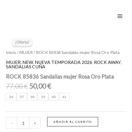
Ir
al
contenido
El
El
ROCK
85836
precio
precio
¡Oferta!
Sandalías
original
actual
mujer
Inicio
/
MUJER
/ ROCK 85836 Sandalías mujer Rosa Oro Plata
era:
es:
Rosa
MUJER
,
NEW
,
NUEVA TEMPORADA 2026
,
ROCK AWAY
,
77,00 €.
50,00 €.
Oro
SANDALIAS CUÑA
Plata
ROCK 85836 Sandalías mujer Rosa Oro Plata
cantidad
77,00
€
50,00
€
36
37
38
39
40
41
AÑADIR AL CARRITO
-
+