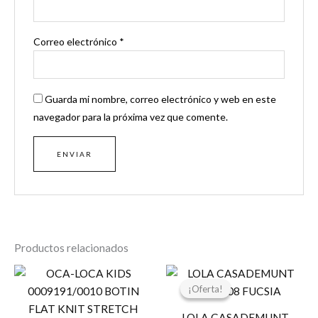
Correo electrónico
*
Guarda mi nombre, correo electrónico y web en este
navegador para la próxima vez que comente.
Productos relacionados
El
El
precio
precio
¡Oferta!
¡Oferta!
original
actual
era:
es:
LOLA CASADEMUNT