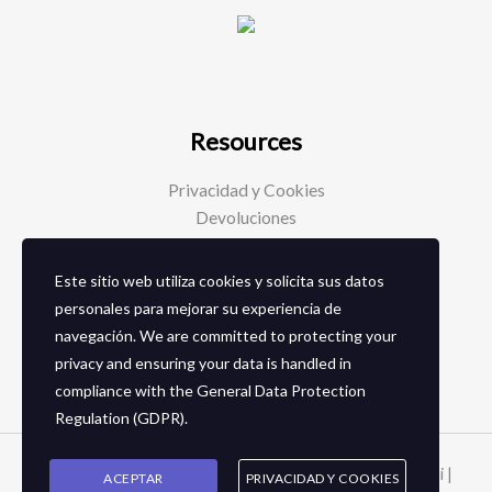
Resources
Privacidad y Cookies
Devoluciones
Este sitio web utiliza cookies y solicita sus datos
Social Media
personales para mejorar su experiencia de
navegación. We are committed to protecting your
Facebook
privacy and ensuring your data is handled in
Instagram
compliance with the
General Data Protection
Regulation (GDPR)
.
Copyright © 2026 Zapaterias en granada - Calzados toñi |
ACEPTAR
PRIVACIDAD Y COOKIES