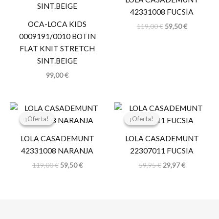
119,00 €.
59,50 €.
42331008 FUCSIA
OCA-LOCA KIDS
119,00
€
59,50
€
0009191/0010 BOTIN
FLAT KNIT STRETCH
SINT.BEIGE
99,00
€
El
El
El
El
precio
precio
precio
precio
¡Oferta!
¡Oferta!
¡Oferta!
¡Oferta!
original
actual
original
actual
era:
es:
era:
es:
LOLA CASADEMUNT
LOLA CASADEMUNT
119,00 €.
59,50 €.
59,95 €.
29,97 €.
42331008 NARANJA
22307011 FUCSIA
119,00
€
59,50
€
59,95
€
29,97
€