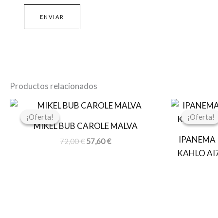
Productos relacionados
El
El
precio
precio
¡Oferta!
¡Oferta!
¡Oferta!
¡Oferta!
original
actual
MIKEL BUB CAROLE MALVA
era:
es:
IPANEMA 
72,00 €.
57,60 €.
72,00
€
57,60
€
KAHLO AI