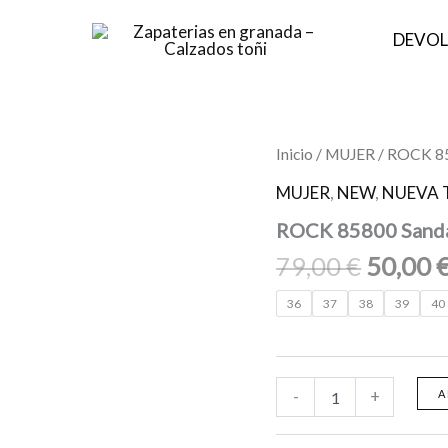
DEVOL
El
ROCK
Inicio
/
MUJER
/ ROCK 85
85800
precio
Sandalías
MUJER
,
NEW
,
NUEVA 
origina
mujer
ROCK 85800 Sandal
Blanco
era:
cantidad
79,00 €
79,00
€
50,00
36
37
38
39
40
-
+
A