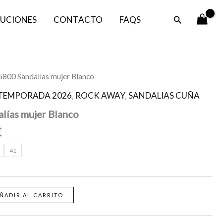
era:
es:
Buscar
UCIONES
CONTACTO
FAQS
79,00 €.
50,00 €.
El
800 Sandalías mujer Blanco
precio
TEMPORADA 2026
,
ROCK AWAY
,
SANDALIAS CUÑA
l
actual
ías mujer Blanco
es:
.
50,00 €.
€
41
ÑADIR AL CARRITO