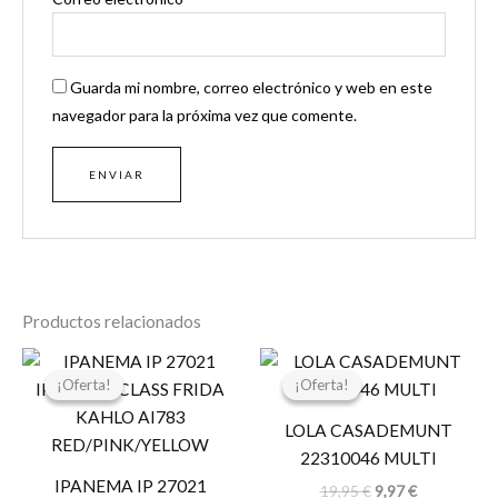
Guarda mi nombre, correo electrónico y web en este
navegador para la próxima vez que comente.
Productos relacionados
El
El
El
El
precio
precio
precio
precio
¡Oferta!
¡Oferta!
¡Oferta!
¡Oferta!
original
actual
original
actual
era:
es:
era:
es:
LOLA CASADEMUNT
29,99 €.
23,99 €.
19,95 €.
9,97 €.
22310046 MULTI
IPANEMA IP 27021
19,95
€
9,97
€