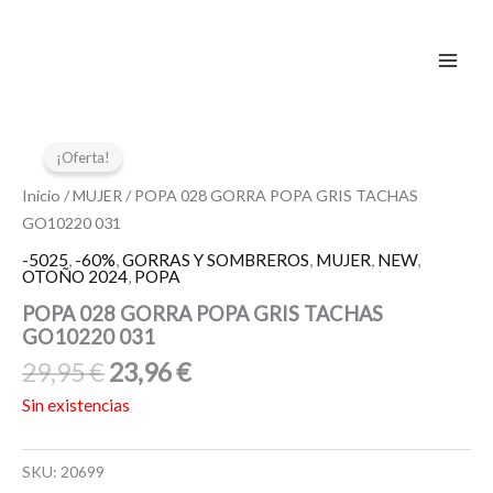
Ir
al
contenido
El
El
precio
precio
¡Oferta!
original
actual
Inicio
/
MUJER
/ POPA 028 GORRA POPA GRIS TACHAS
era:
es:
GO10220 031
29,95 €.
23,96 €.
-5025
,
-60%
,
GORRAS Y SOMBREROS
,
MUJER
,
NEW
,
OTOÑO 2024
,
POPA
POPA 028 GORRA POPA GRIS TACHAS
GO10220 031
29,95
€
23,96
€
Sin existencias
SKU:
20699