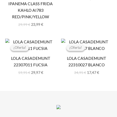
IPANEMA CLASS FRIDA
KAHLO AI783
RED/PINK/YELLOW
29,99
€
23,99
€
El
El
El
El
precio
precio
precio
precio
¡Oferta!
¡Oferta!
¡Oferta!
¡Oferta!
original
actual
original
actual
era:
es:
era:
es:
LOLA CASADEMUNT
LOLA CASADEMUNT
59,95 €.
29,97 €.
34,95 €.
17,47 €.
22307011 FUCSIA
22310027 BLANCO
59,95
€
29,97
€
34,95
€
17,47
€