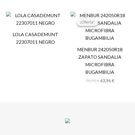
El
El
precio
precio
¡Oferta!
¡Oferta!
original
actual
era:
es:
LOLA CASADEMUNT
79,95 €.
63,96 €.
22307011 NEGRO
MENBUR 242050R18
ZAPATO SANDALIA
MICROFIBRA
BUGAMBILIA
79,95
€
63,96
€