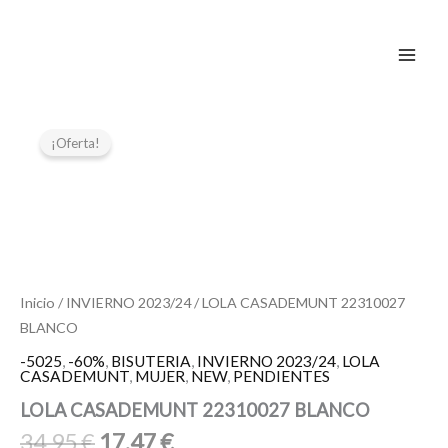
BLANCO
Ir
cantidad
al
contenido
El
El
LOLA
CASADEMUNT
precio
precio
¡Oferta!
22310027
original
actual
BLANCO
era:
es:
cantidad
34,95 €.
17,47 €.
Inicio
/
INVIERNO 2023/24
/ LOLA CASADEMUNT 22310027
BLANCO
-5025
,
-60%
,
BISUTERIA
,
INVIERNO 2023/24
,
LOLA
CASADEMUNT
,
MUJER
,
NEW
,
PENDIENTES
LOLA CASADEMUNT 22310027 BLANCO
34,95
€
17,47
€