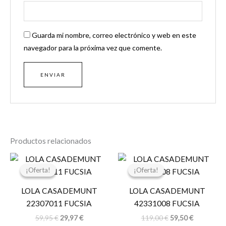
Guarda mi nombre, correo electrónico y web en este
navegador para la próxima vez que comente.
Productos relacionados
El
El
El
El
precio
precio
precio
precio
¡Oferta!
¡Oferta!
¡Oferta!
¡Oferta!
original
actual
original
actual
era:
es:
era:
es:
LOLA CASADEMUNT
LOLA CASADEMUNT
59,95 €.
29,97 €.
119,00 €.
59,50 €.
22307011 FUCSIA
42331008 FUCSIA
59,95
€
29,97
€
119,00
€
59,50
€