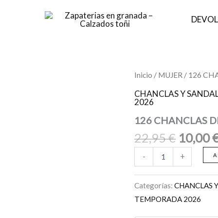
DEVOL
El
126
Inicio
/
MUJER
/ 126 CH
CHANCLAS
precio
DE
CHANCLAS Y SANDAL
origina
2026
PLAYA
SINTETICO
era:
126 CHANCLAS DE
AZUL
22,95 €
TALLA
22,95
€
10,00
UNICA
cantidad
-
+
A
Categorías:
CHANCLAS Y
TEMPORADA 2026