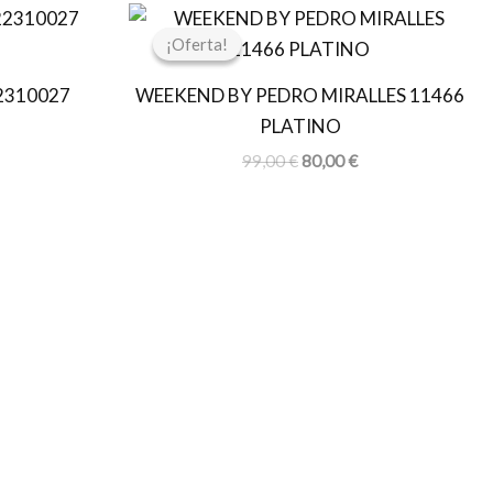
l
El
El
recio
precio
precio
¡Oferta!
¡Oferta!
ctual
original
actual
s:
era:
es:
2310027
WEEKEND BY PEDRO MIRALLES 11466
7,47 €.
99,00 €.
80,00 €.
PLATINO
99,00
€
80,00
€