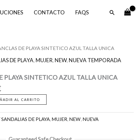
SINTETICO
era:
es:
AZUL
Buscar
UCIONES
CONTACTO
FAQS
22,95 €.
10,00 €.
TALLA
UNICA
cantidad
El
ANCLAS DE PLAYA SINTETICO AZUL TALLA UNICA
precio
IAS DE PLAYA
,
MUJER
,
NEW
,
NUEVA TEMPORADA
l
actual
es:
 PLAYA SINTETICO AZUL TALLA UNICA
.
10,00 €.
€
ÑADIR AL CARRITO
 SANDALIAS DE PLAYA
,
MUJER
,
NEW
,
NUEVA
Guaranteed Safe Checkout