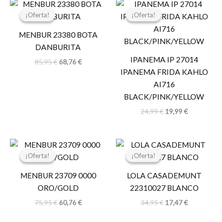
El
El
El
El
precio
precio
precio
precio
¡Oferta!
¡Oferta!
¡Oferta!
¡Oferta!
original
actual
original
actual
era:
es:
era:
es:
MENBUR 23380 BOTA
85,95 €.
68,76 €.
24,99 €.
19,99 €.
DANBURITA
IPANEMA IP 27014
85,95
€
68,76
€
IPANEMA FRIDA KAHLO
AI716
BLACK/PINK/YELLOW
24,99
€
19,99
€
El
El
El
El
precio
precio
precio
precio
¡Oferta!
¡Oferta!
¡Oferta!
¡Oferta!
original
actual
original
actual
era:
es:
era:
es:
MENBUR 23709 0000
LOLA CASADEMUNT
75,95 €.
60,76 €.
34,95 €.
17,47 €.
ORO/GOLD
22310027 BLANCO
75,95
€
60,76
€
34,95
€
17,47
€