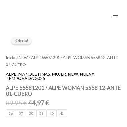
Ir
al
contenido
El
El
ALPE
55581201
precio
precio
¡Oferta!
/
original
actual
ALPE
era:
es:
WOMAN
Inicio
/
NEW
/ ALPE 55581201 / ALPE WOMAN 5558 12-ANTE
89,95 €.
44,97 €.
5558
01-CUERO
12-
ANTE
ALPE
,
MANOLETINAS
,
MUJER
,
NEW
,
NUEVA
TEMPORADA 2026
01-
CUERO
ALPE 55581201 / ALPE WOMAN 5558 12-ANTE
cantidad
01-CUERO
89,95
€
44,97
€
36
37
38
39
40
41