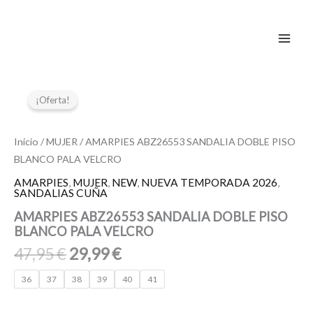
Ir
al
contenido
El
El
AMARPIES
ABZ26553
precio
precio
¡Oferta!
SANDALIA
original
actual
DOBLE
era:
es:
PISO
Inicio
/
MUJER
/ AMARPIES ABZ26553 SANDALIA DOBLE PISO
47,95 €.
29,99 €.
BLANCO
BLANCO PALA VELCRO
PALA
VELCRO
AMARPIES
,
MUJER
,
NEW
,
NUEVA TEMPORADA 2026
,
SANDALIAS CUÑA
cantidad
AMARPIES ABZ26553 SANDALIA DOBLE PISO
BLANCO PALA VELCRO
47,95
€
29,99
€
36
37
38
39
40
41