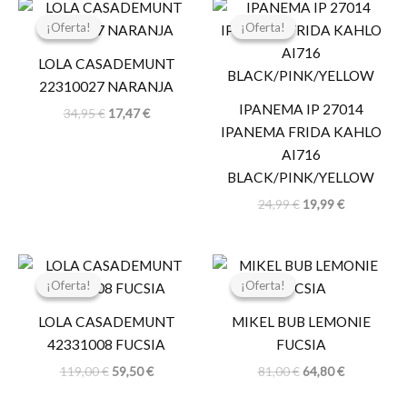
El
El
El
El
precio
precio
precio
precio
¡Oferta!
¡Oferta!
¡Oferta!
¡Oferta!
original
actual
original
actual
era:
es:
era:
es:
LOLA CASADEMUNT
34,95 €.
17,47 €.
24,99 €.
19,99 €.
22310027 NARANJA
IPANEMA IP 27014
34,95
€
17,47
€
IPANEMA FRIDA KAHLO
AI716
BLACK/PINK/YELLOW
24,99
€
19,99
€
El
El
El
El
precio
precio
precio
precio
¡Oferta!
¡Oferta!
¡Oferta!
¡Oferta!
original
actual
original
actual
era:
es:
era:
es:
LOLA CASADEMUNT
MIKEL BUB LEMONIE
119,00 €.
59,50 €.
81,00 €.
64,80 €.
42331008 FUCSIA
FUCSIA
119,00
€
59,50
€
81,00
€
64,80
€