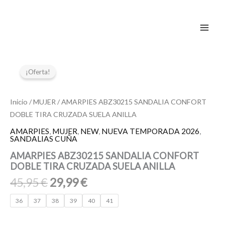
Ir
al
contenido
El
El
AMARPIES
ABZ30215
precio
precio
¡Oferta!
SANDALIA
original
actual
CONFORT
era:
es:
DOBLE
Inicio
/
MUJER
/ AMARPIES ABZ30215 SANDALIA CONFORT
45,95 €.
29,99 €.
TIRA
DOBLE TIRA CRUZADA SUELA ANILLA
CRUZADA
SUELA
AMARPIES
,
MUJER
,
NEW
,
NUEVA TEMPORADA 2026
,
SANDALIAS CUÑA
ANILLA
cantidad
AMARPIES ABZ30215 SANDALIA CONFORT
DOBLE TIRA CRUZADA SUELA ANILLA
45,95
€
29,99
€
36
37
38
39
40
41