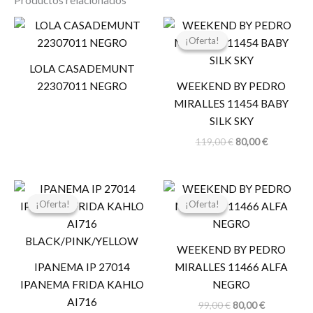
Productos relacionados
El
El
precio
precio
¡Oferta!
¡Oferta!
original
actual
era:
es:
LOLA CASADEMUNT
119,00 €.
80,00 €.
22307011 NEGRO
WEEKEND BY PEDRO
MIRALLES 11454 BABY
SILK SKY
119,00
€
80,00
€
El
El
El
El
precio
precio
precio
precio
¡Oferta!
¡Oferta!
¡Oferta!
¡Oferta!
original
actual
original
actual
era:
es:
era:
es:
24,99 €.
19,99 €.
99,00 €.
80,00 €.
WEEKEND BY PEDRO
IPANEMA IP 27014
MIRALLES 11466 ALFA
IPANEMA FRIDA KAHLO
NEGRO
AI716
99,00
€
80,00
€