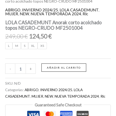
corto acolchado topos NEGRO-CRUDO MF2501004
ABRIGO
,
INVIERNO 2024/25
,
LOLA CASADEMUNT
,
MUJER
,
NEW
,
NUEVA TEMPORADA 2024
,
Rlc
LOLA CASADEMUNT Anorak corto acolchado
topos NEGRO-CRUDO MF2501004
249,00
€
124,50
€
L
M
S
XL
XS
AÑADIR AL CARRITO
-
+
SKU:
N/D
Categorías:
ABRIGO
,
INVIERNO 2024/25
,
LOLA
CASADEMUNT
,
MUJER
,
NEW
,
NUEVA TEMPORADA 2024
,
Rlc
Guaranteed Safe Checkout