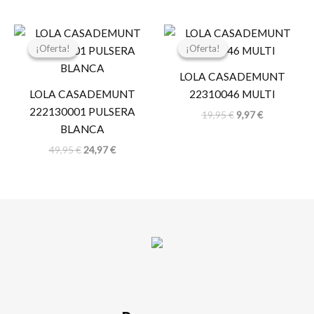
El
El
El
El
precio
precio
precio
precio
¡Oferta!
¡Oferta!
¡Oferta!
¡Oferta!
original
actual
original
actual
era:
es:
era:
es:
LOLA CASADEMUNT
49,95 €.
24,97 €.
19,95 €.
9,97 €.
LOLA CASADEMUNT
22310046 MULTI
222130001 PULSERA
19,95
€
9,97
€
BLANCA
49,95
€
24,97
€