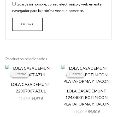
Guarda mi nombre, correo electrónico y web en este
navegador para la próxima vez que comente.
Productos relacionados
El
El
El
El
precio
precio
precio
precio
¡Oferta!
¡Oferta!
¡Oferta!
¡Oferta!
original
actual
original
actual
era:
es:
era:
es:
LOLA CASADEMUNT
29,95 €.
14,97 €.
119,00 €.
59,50 €.
22307007 AZUL
LOLA CASADEMUNT
12434001 BOTIN CON
29,95
€
14,97
€
PLATAFORMA Y TACON
119,00
€
59,50
€