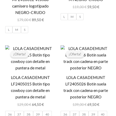
camisero logotipado
119,00
€
59,50
€
NEGRO-CRUDO
L
M
S
179,00
€
89,50
€
L
M
S
El
El
El
El
precio
precio
precio
precio
¡Oferta!
¡Oferta!
original
actual
original
actual
era:
es:
era:
es:
129,00 €.
64,50 €.
139,00 €.
69,50 €.
LOLA CASADEMUNT
LOLA CASADEMUNT
LF2405015 Botín tipo
LF2405026 Botín suela
cowboy con detalle en
track con cadena en parte
puntera de metal
posterior NEGRO
129,00
€
64,50
€
139,00
€
69,50
€
36
37
38
39
40
36
37
38
39
40