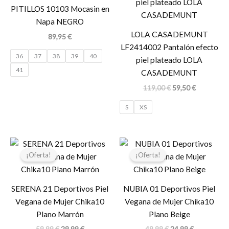
era:
es:
PITILLOS 10103 Mocasin en
119,00 €.
59,50 €.
Napa NEGRO
LOLA CASADEMUNT
89,95
€
LF2414002 Pantalón efecto
36
37
38
39
40
piel plateado LOLA
41
CASADEMUNT
119,00
€
59,50
€
S
XS
El
El
El
El
precio
precio
precio
precio
¡Oferta!
¡Oferta!
original
actual
original
actual
era:
es:
era:
es:
59,99 €.
29,99 €.
49,99 €.
24,99 €.
SERENA 21 Deportivos Piel
NUBIA 01 Deportivos Piel
Vegana de Mujer Chika10
Vegana de Mujer Chika10
Plano Marrón
Plano Beige
59,99
€
29,99
€
49,99
€
24,99
€