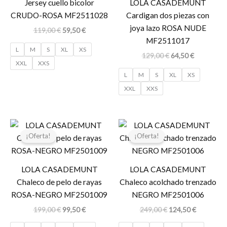
Jersey cuello bicolor
LOLA CASADEMUNT
CRUDO-ROSA MF2511028
Cardigan dos piezas con
joya lazo ROSA NUDE
119,00
€
59,50
€
MF2511017
L
M
S
XL
XS
129,00
€
64,50
€
XXL
XXS
L
M
S
XL
XS
XXL
XXS
El
El
El
El
precio
precio
precio
precio
¡Oferta!
¡Oferta!
original
actual
original
actual
era:
es:
era:
es:
199,00 €.
99,50 €.
249,00 €.
124,50 €.
LOLA CASADEMUNT
LOLA CASADEMUNT
Chaleco de pelo de rayas
Chaleco acolchado trenzado
ROSA-NEGRO MF2501009
NEGRO MF2501006
199,00
€
99,50
€
249,00
€
124,50
€