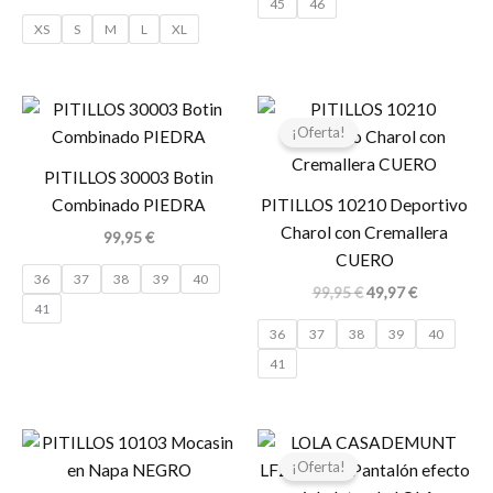
45
46
XS
S
M
L
XL
El
El
precio
precio
¡Oferta!
original
actual
era:
es:
PITILLOS 30003 Botin
99,95 €.
49,97 €.
Combinado PIEDRA
PITILLOS 10210 Deportivo
Charol con Cremallera
99,95
€
CUERO
36
37
38
39
40
99,95
€
49,97
€
41
36
37
38
39
40
41
El
El
precio
precio
¡Oferta!
original
actual