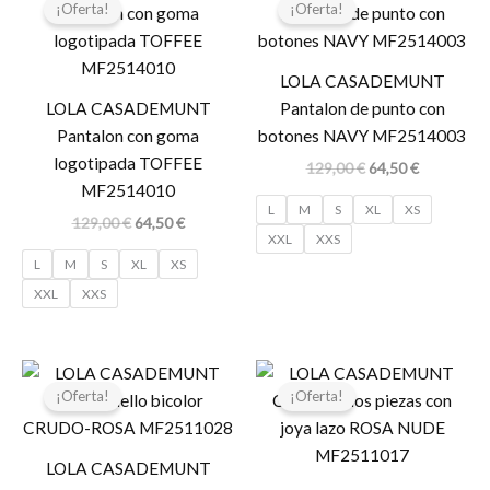
precio
precio
precio
precio
¡Oferta!
¡Oferta!
original
actual
original
actual
era:
es:
era:
es:
129,00 €.
64,50 €.
129,00 €.
64,50 €.
LOLA CASADEMUNT
LOLA CASADEMUNT
Pantalon de punto con
Pantalon con goma
botones NAVY MF2514003
logotipada TOFFEE
129,00
€
64,50
€
MF2514010
L
M
S
XL
XS
129,00
€
64,50
€
XXL
XXS
L
M
S
XL
XS
XXL
XXS
El
El
El
El
precio
precio
precio
precio
¡Oferta!
¡Oferta!
original
actual
original
actual
era:
es:
era:
es:
119,00 €.
59,50 €.
129,00 €.
64,50 €.
LOLA CASADEMUNT