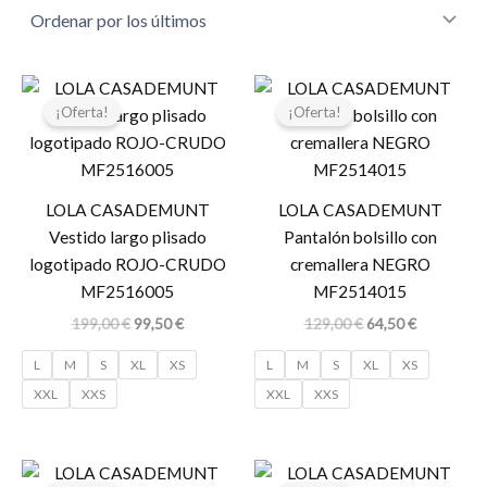
El
El
El
El
precio
precio
precio
precio
¡Oferta!
¡Oferta!
original
actual
original
actual
era:
es:
era:
es:
199,00 €.
99,50 €.
129,00 €.
64,50 €.
LOLA CASADEMUNT
LOLA CASADEMUNT
Vestido largo plisado
Pantalón bolsillo con
logotipado ROJO-CRUDO
cremallera NEGRO
MF2516005
MF2514015
199,00
€
99,50
€
129,00
€
64,50
€
L
M
S
XL
XS
L
M
S
XL
XS
XXL
XXS
XXL
XXS
El
El
El
El