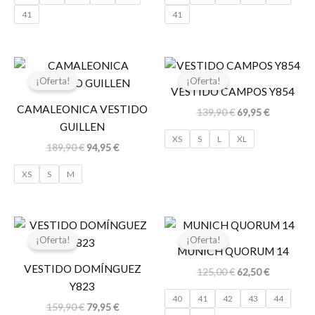
41
41
El
El
El
El
precio
precio
precio
precio
¡Oferta!
¡Oferta!
original
actual
original
actual
VESTIDO CAMPOS Y854
era:
es:
era:
es:
CAMALEONICA VESTIDO
139,90
€
69,95
€
189,90 €.
94,95 €.
139,90 €.
69,95 €.
GUILLEN
XS
S
L
XL
189,90
€
94,95
€
XS
S
M
El
El
El
El
precio
precio
precio
precio
¡Oferta!
¡Oferta!
original
actual
original
actual
MUNICH QUORUM 14
era:
es:
era:
es:
VESTIDO DOMÍNGUEZ
125,00
€
62,50
€
159,90 €.
79,95 €.
125,00 €.
62,50 €.
Y823
40
41
42
43
44
159,90
€
79,95
€