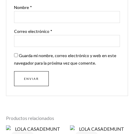
Nombre
*
Correo electrónico
*
Guarda mi nombre, correo electrónico y web en este
navegador para la próxima vez que comente.
Productos relacionados
El
El
El
El
precio
precio
precio
precio