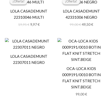
¡Oferta!
¡Oferta!
¡Oferta!
¡Oferta!
original
actual
original
actual
era:
es:
era:
es:
LOLA CASADEMUNT
LOLA CASADEMUNT
19,95 €.
9,97 €.
99,00 €.
49,50 €.
22310046 MULTI
42331006 NEGRO
19,95
€
9,97
€
99,00
€
49,50
€
LOLA CASADEMUNT
22307011 NEGRO
OCA-LOCA KIDS
0009191/0010 BOTIN
FLAT KNIT STRETCH
SINT.BEIGE
99,00
€