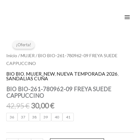
Ir
al
contenido
El
El
BIO
BIO-
precio
precio
¡Oferta!
261-
original
actual
780962-
Inicio
/
MUJER
/ BIO BIO-261-780962-09 FREYA SUEDE
era:
es:
09
CAPPUCCINO
42,95 €.
30,00 €.
FREYA
BIO BIO
,
MUJER
,
NEW
,
NUEVA TEMPORADA 2026
,
SUEDE
SANDALIAS CUÑA
CAPPUCCINO
cantidad
BIO BIO-261-780962-09 FREYA SUEDE
CAPPUCCINO
42,95
€
30,00
€
36
37
38
39
40
41