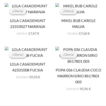
El
El
El
El
precio
precio
precio
precio
¡Oferta!
¡Oferta!
¡Oferta!
¡Oferta!
original
actual
original
actual
era:
es:
era:
es:
LOLA CASADEMUNT
MIKEL BUB CAROLE
34,95 €.
17,47 €.
72,00 €.
57,60 €.
22310027 NARANJA
MALVA
34,95
€
17,47
€
72,00
€
57,60
€
El
El
El
El
precio
precio
precio
precio
¡Oferta!
¡Oferta!
¡Oferta!
¡Oferta!
original
actual
original
actual
era:
es:
era:
es:
LOLA CASADEMUNT
119,00 €.
59,50 €.
119,95 €.
95,96 €.
42331008 FUCSIA
POPA 036 CLAUDIA COCO
MARRON SIRIO BS17801
119,00
€
59,50
€
003
119,95
€
95,96
€