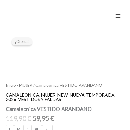
Ir
al
contenido
El
El
Camaleonica
VESTIDO
precio
precio
¡Oferta!
ARANDANO
original
actual
cantidad
era:
es:
119,90 €.
59,95 €.
Inicio
/
MUJER
/ Camaleonica VESTIDO ARANDANO
CAMALEONICA
,
MUJER
,
NEW
,
NUEVA TEMPORADA
2026
,
VESTIDOS Y FALDAS
Camaleonica VESTIDO ARANDANO
119,90
€
59,95
€
L
M
S
XL
XS