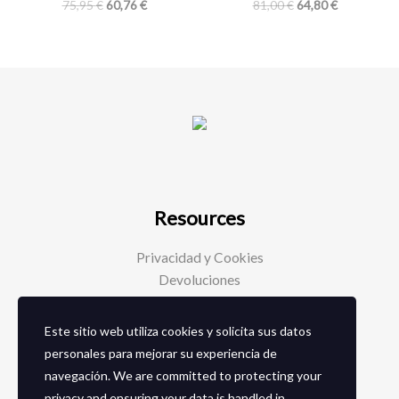
75,95
€
60,76
€
81,00
€
64,80
€
Resources
Privacidad y Cookies
Devoluciones
Este sitio web utiliza cookies y solicita sus datos
Social Media
personales para mejorar su experiencia de
navegación. We are committed to protecting your
Facebook
privacy and ensuring your data is handled in