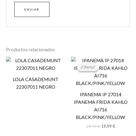
Productos relacionados
El
El
precio
precio
¡Oferta!
¡Oferta!
original
actual
era:
es:
LOLA CASADEMUNT
24,99 €.
19,99 €.
22307011 NEGRO
IPANEMA IP 27014
IPANEMA FRIDA KAHLO
AI716
BLACK/PINK/YELLOW
24,99
€
19,99
€