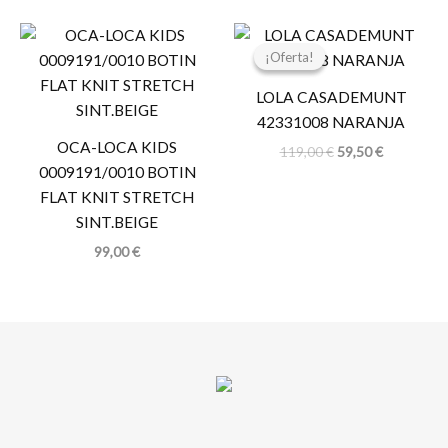
El
El
precio
precio
¡Oferta!
¡Oferta!
original
actual
era:
es:
LOLA CASADEMUNT
119,00 €.
59,50 €.
42331008 NARANJA
OCA-LOCA KIDS
119,00
€
59,50
€
0009191/0010 BOTIN
FLAT KNIT STRETCH
SINT.BEIGE
99,00
€