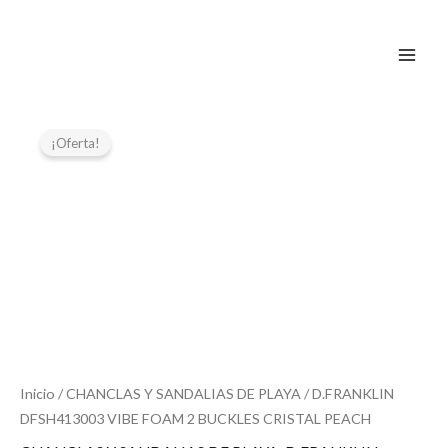
Ir
al
contenido
El
El
D.FRANKLIN
DFSH413003
precio
precio
¡Oferta!
VIBE
original
actual
FOAM
era:
es:
2
24,99 €.
19,99 €.
BUCKLES
CRISTAL
PEACH
cantidad
Inicio
/
CHANCLAS Y SANDALIAS DE PLAYA
/ D.FRANKLIN
DFSH413003 VIBE FOAM 2 BUCKLES CRISTAL PEACH