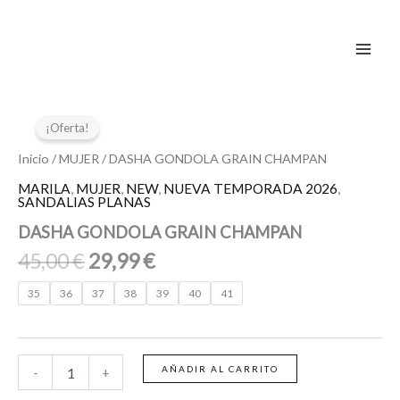
Ir
al
contenido
El
El
DASHA
GONDOLA
precio
precio
¡Oferta!
GRAIN
original
actual
CHAMPAN
Inicio
/
MUJER
/ DASHA GONDOLA GRAIN CHAMPAN
era:
es:
cantidad
MARILA
,
MUJER
,
NEW
,
NUEVA TEMPORADA 2026
,
45,00 €.
29,99 €.
SANDALIAS PLANAS
DASHA GONDOLA GRAIN CHAMPAN
45,00
€
29,99
€
35
36
37
38
39
40
41
AÑADIR AL CARRITO
-
+