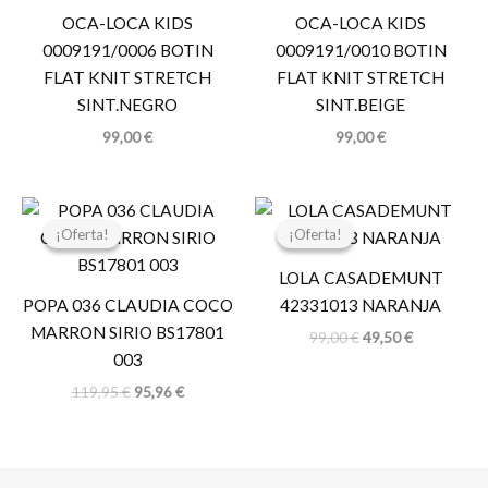
OCA-LOCA KIDS
OCA-LOCA KIDS
0009191/0006 BOTIN
0009191/0010 BOTIN
FLAT KNIT STRETCH
FLAT KNIT STRETCH
SINT.NEGRO
SINT.BEIGE
99,00
€
99,00
€
El
El
El
El
precio
precio
precio
precio
¡Oferta!
¡Oferta!
¡Oferta!
¡Oferta!
original
actual
original
actual
era:
es:
era:
es:
LOLA CASADEMUNT
119,95 €.
95,96 €.
99,00 €.
49,50 €.
POPA 036 CLAUDIA COCO
42331013 NARANJA
MARRON SIRIO BS17801
99,00
€
49,50
€
003
119,95
€
95,96
€