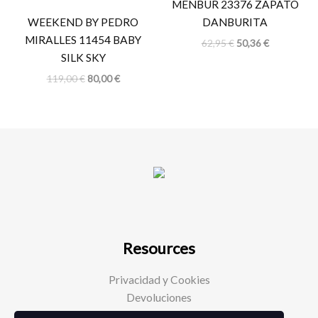
MENBUR 23376 ZAPATO
119,00 €.
80,00 €.
62,95 €.
50,36 €.
WEEKEND BY PEDRO
DANBURITA
MIRALLES 11454 BABY
62,95
€
50,36
€
SILK SKY
119,00
€
80,00
€
Resources
Privacidad y Cookies
Devoluciones