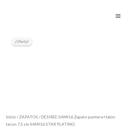
Ir
al
contenido
El
El
DESIREE
SAMI16
precio
precio
¡Oferta!
Zapato
original
actual
puntera+talon
era:
es:
tacon
74,95 €.
59,96 €.
7,5
cm
SAMI16
STAR
PLATINO
cantidad
Inicio
/
ZAPATOS
/ DESIREE SAMI16 Zapato puntera+talon
tacon 7,5 cm SAMI16 STAR PLATINO