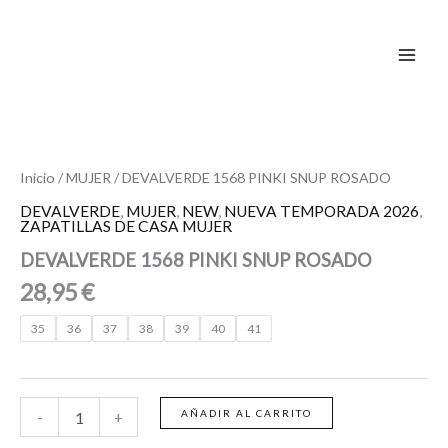
Ir
al
contenido
DEVALVERDE
1568
PINKI
SNUP
Inicio
/
MUJER
/ DEVALVERDE 1568 PINKI SNUP ROSADO
ROSADO
DEVALVERDE
,
MUJER
,
NEW
,
NUEVA TEMPORADA 2026
,
cantidad
ZAPATILLAS DE CASA MUJER
DEVALVERDE 1568 PINKI SNUP ROSADO
28,95
€
35
36
37
38
39
40
41
AÑADIR AL CARRITO
-
+