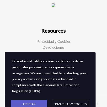
Resources
Privacidad y Cookies
Devoluciones
Este sitio web utiliza cookies y solicita sus datos
Social Media
personales para mejorar su experiencia de
navegación. We are committed to protecting your
Facebook
privacy and ensuring your data is handled in
Instagram
compliance with the
General Data Protection
Regulation (GDPR)
.
Copyright © 2026 Zapaterias en granada - Calzados toñi |
ACEPTAR
PRIVACIDAD Y COOKIES