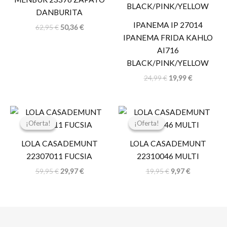
62,95 €.
50,36 €.
24,99 €.
19,99 €.
DANBURITA
IPANEMA IP 27014
62,95
€
50,36
€
IPANEMA FRIDA KAHLO
AI716
BLACK/PINK/YELLOW
24,99
€
19,99
€
El
El
El
El
precio
precio
precio
precio
¡Oferta!
¡Oferta!
¡Oferta!
¡Oferta!
original
actual
original
actual
era:
es:
era:
es:
LOLA CASADEMUNT
LOLA CASADEMUNT
59,95 €.
29,97 €.
19,95 €.
9,97 €.
22307011 FUCSIA
22310046 MULTI
59,95
€
29,97
€
19,95
€
9,97
€