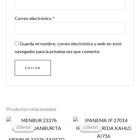
Correo electrónico
*
Guarda mi nombre, correo electrónico y web en este
navegador para la próxima vez que comente.
Productos relacionados
El
El
El
El
precio
precio
precio
precio
¡Oferta!
¡Oferta!
¡Oferta!
¡Oferta!
original
actual
original
actual
era:
es:
era:
es:
MENBUR 23376 ZAPATO