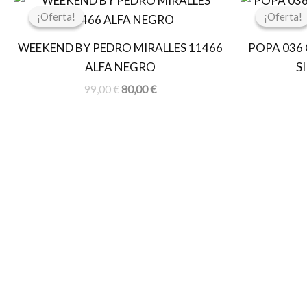
precio
precio
¡Oferta!
¡Oferta!
¡Oferta!
¡Oferta!
original
actual
era:
es:
WEEKEND BY PEDRO MIRALLES 11466
POPA 036
99,00 €.
80,00 €.
ALFA NEGRO
S
99,00
€
80,00
€