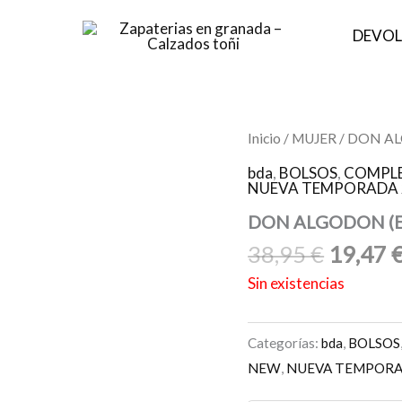
DEVOL
El
Inicio
/
MUJER
/ DON AL
precio
bda
,
BOLSOS
,
COMPLE
origina
NUEVA TEMPORADA 
era:
DON ALGODON (E
38,95 €
38,95
€
19,47
Sin existencias
Categorías:
bda
,
BOLSOS
NEW
,
NUEVA TEMPORA