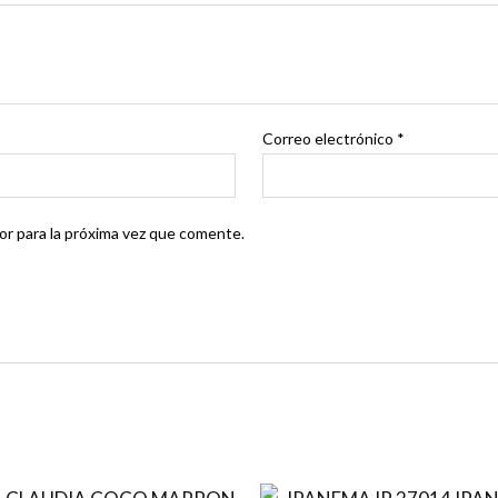
Correo electrónico
*
r para la próxima vez que comente.
El
El
El
E