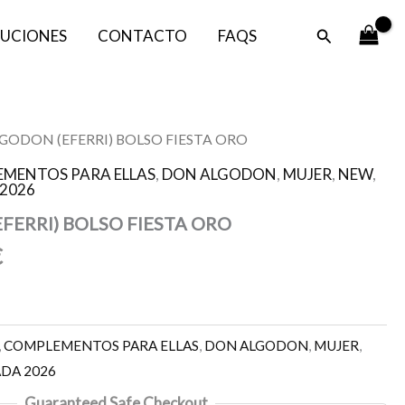
Buscar
UCIONES
CONTACTO
FAQS
El
GODON (EFERRI) BOLSO FIESTA ORO
precio
MENTOS PARA ELLAS
,
DON ALGODON
,
MUJER
,
NEW
,
l
actual
2026
es:
FERRI) BOLSO FIESTA ORO
.
19,47 €.
€
,
COMPLEMENTOS PARA ELLAS
,
DON ALGODON
,
MUJER
,
DA 2026
Guaranteed Safe Checkout