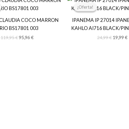
precio
precio
precio
p
¡Oferta!
¡Oferta!
original
actual
original
a
era:
es:
era:
e
 CLAUDIA COCO MARRON
IPANEMA IP 27014 IPAN
119,95 €.
95,96 €.
24,99 €.
1
IRIO BS17801 003
KAHLO AI716 BLACK/PI
119,95
€
95,96
€
24,99
€
19,99
€