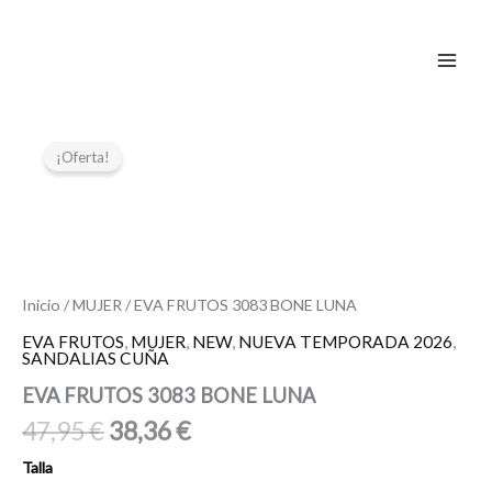
Ir
al
contenido
El
El
EVA
FRUTOS
precio
precio
¡Oferta!
3083
original
actual
BONE
era:
es:
LUNA
47,95 €.
38,36 €.
cantidad
Inicio
/
MUJER
/ EVA FRUTOS 3083 BONE LUNA
EVA FRUTOS
,
MUJER
,
NEW
,
NUEVA TEMPORADA 2026
,
SANDALIAS CUÑA
EVA FRUTOS 3083 BONE LUNA
47,95
€
38,36
€
Talla