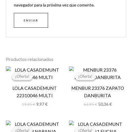
navegador para la próxima vez que comente.
Productos relacionados
El
El
El
El
precio
precio
precio
precio
¡Oferta!
¡Oferta!
¡Oferta!
¡Oferta!
original
actual
original
actual
era:
es:
era:
es:
LOLA CASADEMUNT
MENBUR 23376 ZAPATO
19,95 €.
9,97 €.
62,95 €.
50,36 €.
22310046 MULTI
DANBURITA
19,95
€
9,97
€
62,95
€
50,36
€
El
El
El
El
precio
precio
precio
precio
¡Oferta!
¡Oferta!
¡Oferta!
¡Oferta!