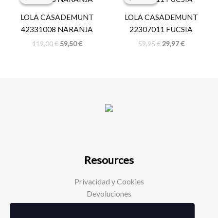
original
actual
original
actual
era:
es:
era:
es:
LOLA CASADEMUNT
LOLA CASADEMUNT
119,00 €.
59,50 €.
59,95 €.
29,97 €.
42331008 NARANJA
22307011 FUCSIA
119,00
€
59,50
€
59,95
€
29,97
€
Resources
Privacidad y Cookies
Devoluciones