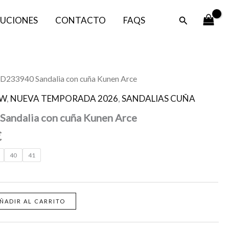
era:
es:
Buscar
UCIONES
CONTACTO
FAQS
78,99 €.
60,00 €.
El
 D233940 Sandalia con cuña Kunen Arce
precio
EW
,
NUEVA TEMPORADA 2026
,
SANDALIAS CUÑA
l
actual
Sandalia con cuña Kunen Arce
es:
.
60,00 €.
€
40
41
ÑADIR AL CARRITO