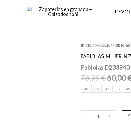
DEVOL
El
Fabiolas
Inicio
/
MUJER
/ Fabiolas
D233940
precio
Sandalia
FABIOLAS
,
MUJER
,
N
origina
con
Fabiolas D233940 
cuña
era:
Kunen
78,99 €
78,99
€
60,00
Arce
cantidad
35
36
37
38
39
-
+
A