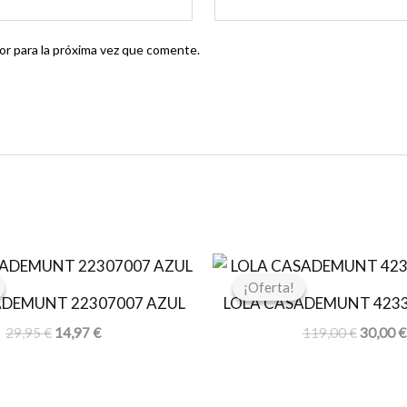
r para la próxima vez que comente.
El
El
El
precio
precio
precio
¡Oferta!
¡Oferta!
original
actual
original
ADEMUNT 22307007 AZUL
LOLA CASADEMUNT 423
era:
es:
era:
29,95 €.
14,97 €.
119,00 
29,95
€
14,97
€
119,00
€
30,00
€