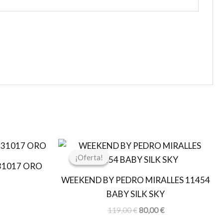
El
El
El
precio
precio
precio
¡Oferta!
¡Oferta!
actual
original
actual
31017 ORO
es:
era:
es:
WEEKEND BY PEDRO MIRALLES 11454
€.
30,00 €.
119,00 €.
80,00 €.
BABY SILK SKY
119,00
€
80,00
€