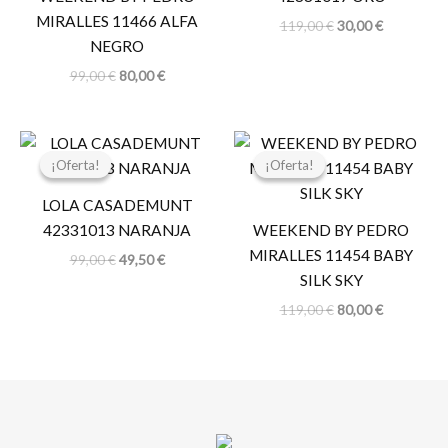
MIRALLES 11466 ALFA
119,00
€
30,00
€
NEGRO
99,00
€
80,00
€
El
El
El
El
precio
precio
precio
precio
¡Oferta!
¡Oferta!
¡Oferta!
¡Oferta!
original
actual
original
actual
era:
es:
era:
es:
LOLA CASADEMUNT
99,00 €.
49,50 €.
119,00 €.
80,00 €.
42331013 NARANJA
WEEKEND BY PEDRO
MIRALLES 11454 BABY
99,00
€
49,50
€
SILK SKY
119,00
€
80,00
€