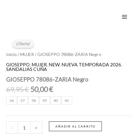
Ir
al
contenido
El
El
GIOSEPPO
78086-
precio
precio
¡Oferta!
ZARIA
original
actual
Negro
Inicio
/
MUJER
/ GIOSEPPO 78086-ZARIA Negro
era:
es:
cantidad
GIOSEPPO
,
MUJER
,
NEW
,
NUEVA TEMPORADA 2026
,
69,95 €.
50,00 €.
SANDALIAS CUÑA
GIOSEPPO 78086-ZARIA Negro
69,95
€
50,00
€
36
37
38
39
40
41
AÑADIR AL CARRITO
-
+