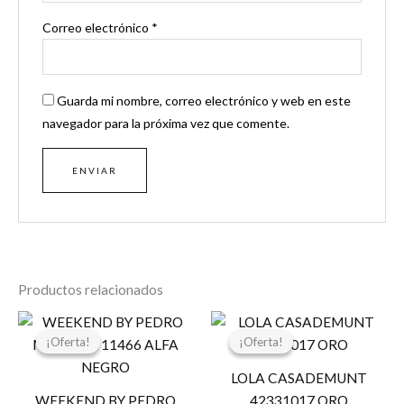
Correo electrónico
*
Guarda mi nombre, correo electrónico y web en este
navegador para la próxima vez que comente.
Productos relacionados
El
El
El
El
precio
precio
precio
precio
¡Oferta!
¡Oferta!
¡Oferta!
¡Oferta!
original
actual
original
actual
era:
es:
era:
es:
LOLA CASADEMUNT
99,00 €.
80,00 €.
119,00 €.
30,00 €.
WEEKEND BY PEDRO
42331017 ORO