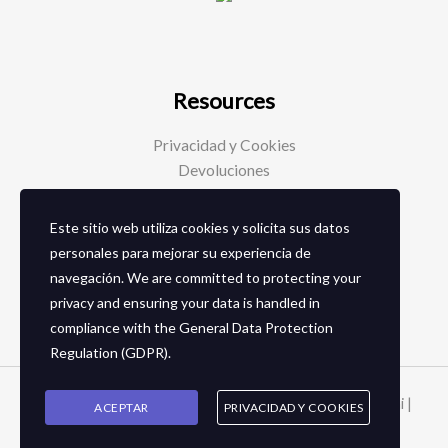
Resources
Privacidad y Cookies
Devoluciones
Este sitio web utiliza cookies y solicita sus datos
Social Media
personales para mejorar su experiencia de
navegación. We are committed to protecting your
Facebook
privacy and ensuring your data is handled in
Instagram
compliance with the
General Data Protection
Regulation (GDPR)
.
Copyright © 2026 Zapaterias en granada - Calzados toñi |
ACEPTAR
PRIVACIDAD Y COOKIES
2024