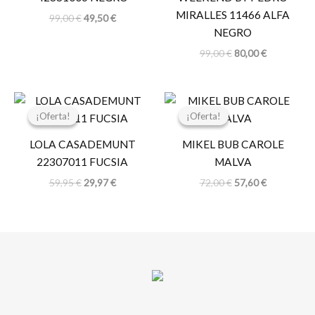
MIRALLES 11466 ALFA
99,00
€
49,50
€
NEGRO
99,00
€
80,00
€
El
El
El
El
precio
precio
precio
precio
¡Oferta!
¡Oferta!
¡Oferta!
¡Oferta!
original
actual
original
actual
era:
es:
era:
es:
LOLA CASADEMUNT
MIKEL BUB CAROLE
59,95 €.
29,97 €.
72,00 €.
57,60 €.
22307011 FUCSIA
MALVA
59,95
€
29,97
€
72,00
€
57,60
€