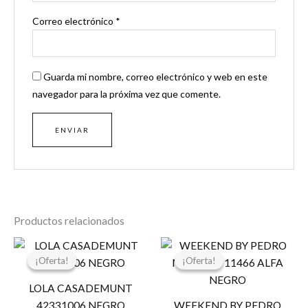
Correo electrónico
*
Guarda mi nombre, correo electrónico y web en este
navegador para la próxima vez que comente.
Productos relacionados
El
El
El
El
precio
precio
precio
precio
¡Oferta!
¡Oferta!
¡Oferta!
¡Oferta!
original
actual
original
actual
era:
es:
era:
es:
LOLA CASADEMUNT
99,00 €.
49,50 €.
99,00 €.
80,00 €.
42331006 NEGRO
WEEKEND BY PEDRO