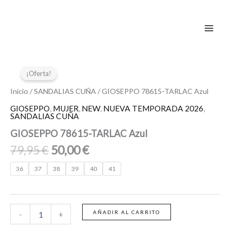
Ir
al
contenido
El
El
GIOSEPPO
78615-
precio
precio
¡Oferta!
TARLAC
original
actual
Azul
Inicio
/
SANDALIAS CUÑA
/ GIOSEPPO 78615-TARLAC Azul
era:
es:
cantidad
GIOSEPPO
,
MUJER
,
NEW
,
NUEVA TEMPORADA 2026
,
79,95 €.
50,00 €.
SANDALIAS CUÑA
GIOSEPPO 78615-TARLAC Azul
79,95
€
50,00
€
36
37
38
39
40
41
AÑADIR AL CARRITO
-
+