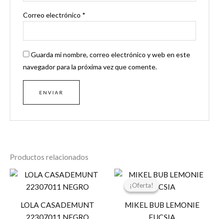
Correo electrónico
*
Guarda mi nombre, correo electrónico y web en este
navegador para la próxima vez que comente.
Productos relacionados
El
El
precio
precio
¡Oferta!
¡Oferta!
original
actual
era:
es:
LOLA CASADEMUNT
MIKEL BUB LEMONIE
81,00 €.
64,80 €.
22307011 NEGRO
FUCSIA