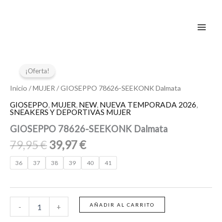
Ir
al
contenido
El
El
GIOSEPPO
78626-
precio
precio
¡Oferta!
SEEKONK
original
actual
Dalmata
Inicio
/
MUJER
/ GIOSEPPO 78626-SEEKONK Dalmata
era:
es:
cantidad
GIOSEPPO
,
MUJER
,
NEW
,
NUEVA TEMPORADA 2026
,
79,95 €.
39,97 €.
SNEAKERS Y DEPORTIVAS MUJER
GIOSEPPO 78626-SEEKONK Dalmata
79,95
€
39,97
€
36
37
38
39
40
41
AÑADIR AL CARRITO
-
+