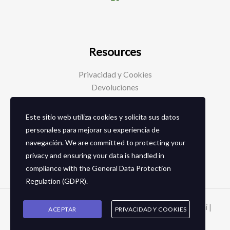
Resources
Privacidad y Cookies
Devoluciones
Este sitio web utiliza cookies y solicita sus datos
Social Media
personales para mejorar su experiencia de
navegación. We are committed to protecting your
Facebook
privacy and ensuring your data is handled in
Instagram
compliance with the
General Data Protection
Regulation (GDPR)
.
Copyright © 2026 Zapaterias en granada - Calzados toñi |
ACEPTAR
PRIVACIDAD Y COOKIES
2024