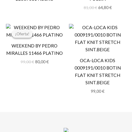
81,00
€
64,80
€
El
El
precio
precio
¡Oferta!
¡Oferta!
original
actual
era:
es:
WEEKEND BY PEDRO
99,00 €.
80,00 €.
MIRALLES 11466 PLATINO
OCA-LOCA KIDS
99,00
€
80,00
€
0009191/0010 BOTIN
FLAT KNIT STRETCH
SINT.BEIGE
99,00
€