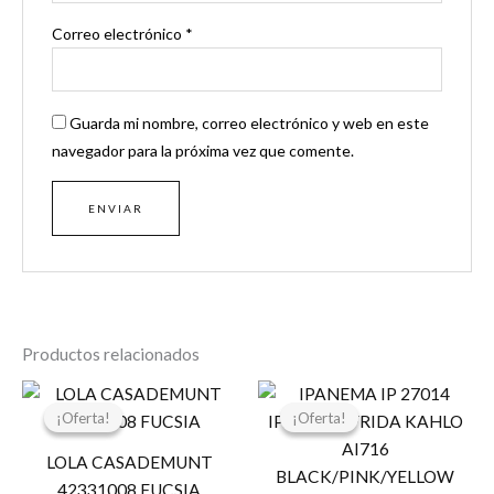
Correo electrónico
*
Guarda mi nombre, correo electrónico y web en este
navegador para la próxima vez que comente.
Productos relacionados
El
El
El
El
precio
precio
precio
precio
¡Oferta!
¡Oferta!
¡Oferta!
¡Oferta!
original
actual
original
actual
era:
es:
era:
es:
LOLA CASADEMUNT
119,00 €.
59,50 €.
24,99 €.
19,99 €.
42331008 FUCSIA