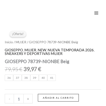
Ir
al
contenido
El
El
GIOSEPPO
78739-
precio
precio
¡Oferta!
NIONBE
original
actual
Beig
Inicio
/
MUJER
/ GIOSEPPO 78739-NIONBE Beig
era:
es:
cantidad
GIOSEPPO
,
MUJER
,
NEW
,
NUEVA TEMPORADA 2026
,
79,95 €.
39,97 €.
SNEAKERS Y DEPORTIVAS MUJER
GIOSEPPO 78739-NIONBE Beig
79,95
€
39,97
€
36
37
38
39
40
41
AÑADIR AL CARRITO
-
+