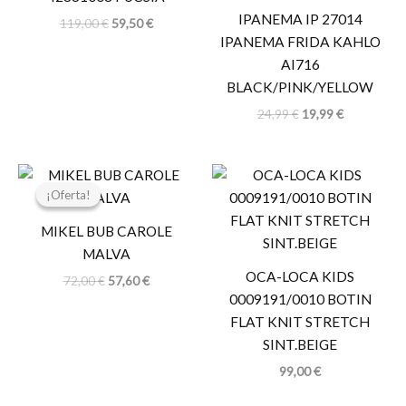
IPANEMA IP 27014
119,00
€
59,50
€
IPANEMA FRIDA KAHLO
AI716
BLACK/PINK/YELLOW
24,99
€
19,99
€
El
El
precio
precio
¡Oferta!
¡Oferta!
original
actual
era:
es:
MIKEL BUB CAROLE
72,00 €.
57,60 €.
MALVA
OCA-LOCA KIDS
72,00
€
57,60
€
0009191/0010 BOTIN
FLAT KNIT STRETCH
SINT.BEIGE
99,00
€