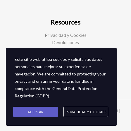
Resources
Privacidad y Cookies
Devoluciones
Este sitio web utiliza cookies y solicita sus datos
Social Media
personales para mejorar su experiencia de
navegación. We are committed to protecting your
Facebook
privacy and ensuring your data is handled in
Instagram
compliance with the
General Data Protection
Regulation (GDPR)
.
Copyright © 2026 Zapaterias en granada - Calzados toñi |
ACEPTAR
PRIVACIDAD Y COOKIES
2024