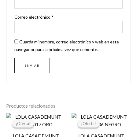
Correo electrónico
*
Guarda mi nombre, correo electrónico y web en este
navegador para la próxima vez que comente.
Productos relacionados
El
El
El
El
precio
precio
precio
precio
¡Oferta!
¡Oferta!
¡Oferta!
¡Oferta!
original
actual
original
actual
era:
es:
era:
es:
LOLA CASADEMUNT
LOLA CASADEMUNT