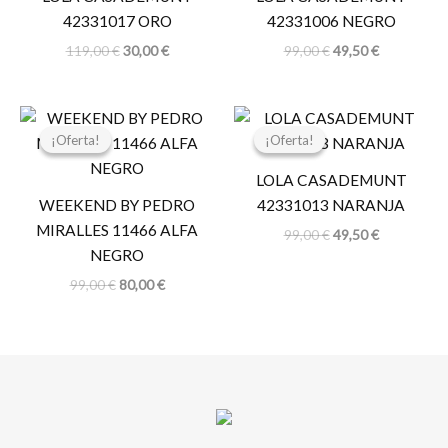
119,00 €.
30,00 €.
99,00 €.
49,50 €.
42331017 ORO
42331006 NEGRO
119,00
€
30,00
€
99,00
€
49,50
€
El
El
El
El
precio
precio
precio
precio
¡Oferta!
¡Oferta!
¡Oferta!
¡Oferta!
original
actual
original
actual
era:
es:
era:
es:
LOLA CASADEMUNT
99,00 €.
80,00 €.
99,00 €.
49,50 €.
WEEKEND BY PEDRO
42331013 NARANJA
MIRALLES 11466 ALFA
99,00
€
49,50
€
NEGRO
99,00
€
80,00
€