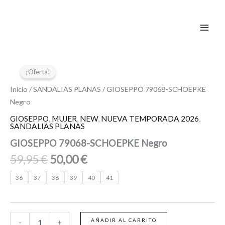
Ir
al
contenido
El
El
GIOSEPPO
79068-
precio
precio
¡Oferta!
SCHOEPKE
original
actual
Negro
Inicio
/
SANDALIAS PLANAS
/ GIOSEPPO 79068-SCHOEPKE
era:
es:
cantidad
Negro
59,95 €.
50,00 €.
GIOSEPPO
,
MUJER
,
NEW
,
NUEVA TEMPORADA 2026
,
SANDALIAS PLANAS
GIOSEPPO 79068-SCHOEPKE Negro
59,95
€
50,00
€
36
37
38
39
40
41
AÑADIR AL CARRITO
-
+