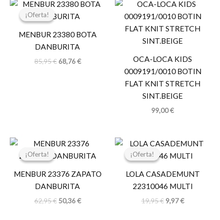
El
El
precio
precio
¡Oferta!
¡Oferta!
original
actual
era:
es:
MENBUR 23380 BOTA
85,95 €.
68,76 €.
DANBURITA
OCA-LOCA KIDS
85,95
€
68,76
€
0009191/0010 BOTIN
FLAT KNIT STRETCH
SINT.BEIGE
99,00
€
El
El
El
El
precio
precio
precio
precio
¡Oferta!
¡Oferta!
¡Oferta!
¡Oferta!
original
actual
original
actual
era:
es:
era:
es:
MENBUR 23376 ZAPATO
LOLA CASADEMUNT
62,95 €.
50,36 €.
19,95 €.
9,97 €.
DANBURITA
22310046 MULTI
62,95
€
50,36
€
19,95
€
9,97
€