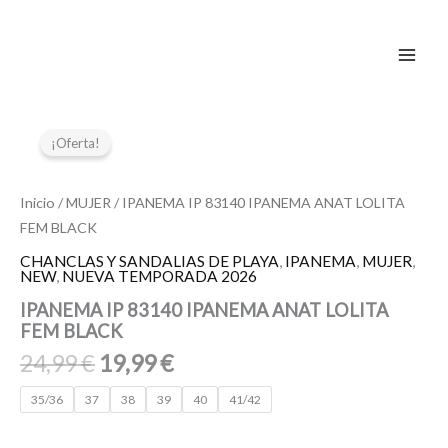
Ir
al
contenido
El
El
IPANEMA
IP
precio
precio
¡Oferta!
83140
original
actual
IPANEMA
era:
es:
ANAT
Inicio
/
MUJER
/ IPANEMA IP 83140 IPANEMA ANAT LOLITA
24,99 €.
19,99 €.
LOLITA
FEM BLACK
FEM
BLACK
CHANCLAS Y SANDALIAS DE PLAYA
,
IPANEMA
,
MUJER
,
NEW
,
NUEVA TEMPORADA 2026
cantidad
IPANEMA IP 83140 IPANEMA ANAT LOLITA
FEM BLACK
24,99
€
19,99
€
35/36
37
38
39
40
41/42